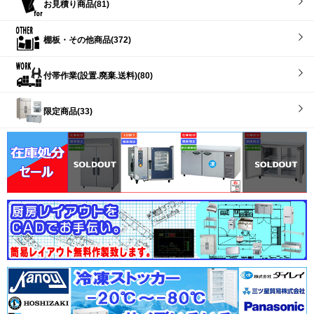
お見積り商品(81)
棚板・その他商品(372)
付帯作業(設置.廃棄.送料)(80)
限定商品(33)