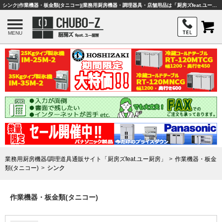
シンク|作業機器・板金類(タニコー)|業務用厨房機器・調理器具・店舗用品は「厨房ズfeat.ユー厨房」
MENU
業務用厨房機器/調理道具通販サイト「厨房ズfeat.ユー厨房」
作業機器・板金
類(タニコー)
シンク
作業機器・板金類(タニコー)