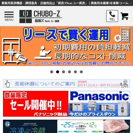
業務用厨房機器・調理器具・店舗用品は「厨房ズfeat.ユー厨房」｜業務用冷蔵庫/冷凍庫/コールドテーブル/製氷機/熱機器/作業機器・板金などの厨房機器通販サイト
MENU