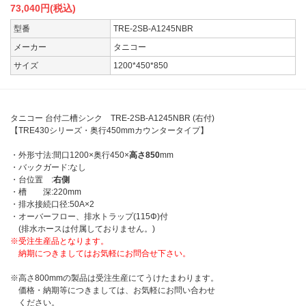
73,040
円(税込)
型番
TRE-2SB-A1245NBR
メーカー
タニコー
サイズ
1200*450*850
タニコー 台付二槽シンク TRE-2SB-A1245NBR (右付)
【TRE430シリーズ・奥行450mmカウンタータイプ】
・外形寸法:間口1200×奥行450×
高さ850
mm
・バックガード:なし
・台位置 :
右側
・槽 深:220mm
・排水接続口径:50A×2
・オーバーフロー、排水トラップ(115Φ)付
(排水ホースは付属しておりません。)
※受注生産品となります。
納期につきましてはお気軽にお問合せ下さい。
※高さ800mmの製品は受注生産にてうけたまわります。
価格・納期等につきましては、お気軽にお問い合わせ
ください。