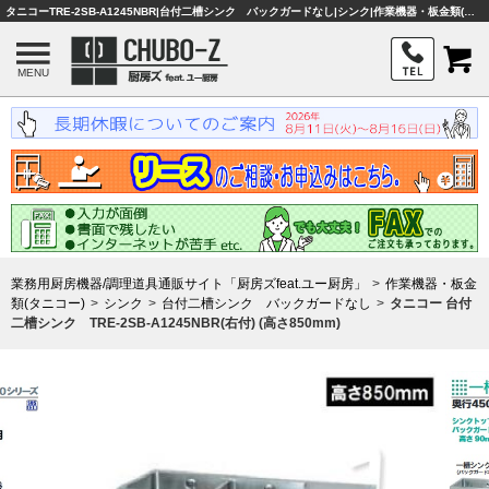
タニコーTRE-2SB-A1245NBR|台付二槽シンク バックガードなし|シンク|作業機器・板金類(タニコー)|業務用厨房機器・調理器具・店舗用品は「厨房ズfeat.ユー厨房」
MENU
業務用厨房機器/調理道具通販サイト「厨房ズfeat.ユー厨房」
作業機器・板金
類(タニコー)
シンク
台付二槽シンク バックガードなし
タニコー 台付
二槽シンク TRE-2SB-A1245NBR(右付) (高さ850mm)