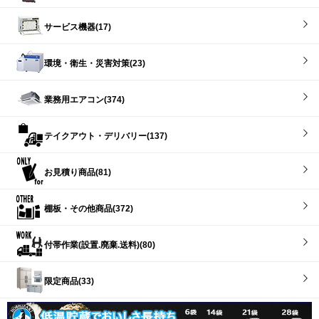
サービス機器(17)
環境・衛生・災害対策(23)
業務用エアコン(374)
テイクアウト・デリバリー(137)
お見積り商品(81)
棚板・その他商品(372)
付帯作業(設置.廃棄.送料)(80)
限定商品(33)