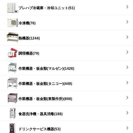
プレハブ冷蔵庫・冷却ユニット(51)
冷凍機(76)
熱機器(1244)
調理機器(79)
作業機器・板金類(マルゼン)(1426)
作業機器・板金類(タニコー)(449)
作業機器・板金類(東製作所)(898)
食器洗浄機・器具消毒(188)
ドリンクサービス機器(53)