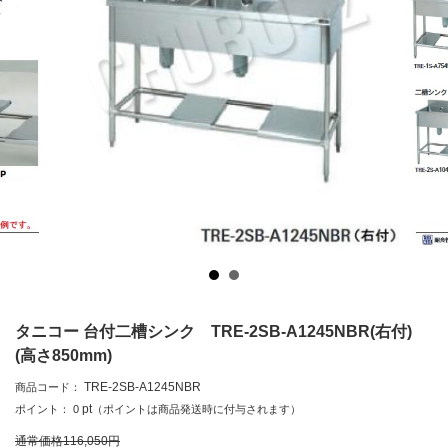
タニコー 台付二槽シンク TRE-2SB-A1245NBR(右付)
(高さ850mm)
TRE-2SB-A1245NBR
商品コード：
pt
ポイント：
0
（ポイントは商品発送時に付与されます）
通常価格
116,050
円