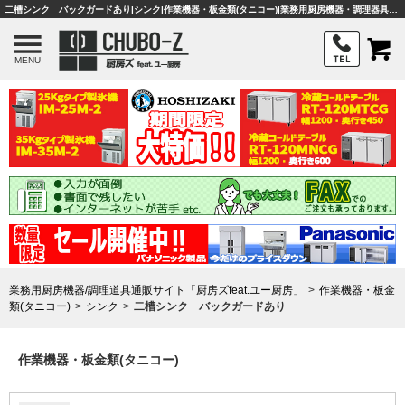
二槽シンク バックガードあり|シンク|作業機器・板金類(タニコー)|業務用厨房機器・調理器具・店舗用品は「厨房ズfeat.ユー厨房」
MENU
業務用厨房機器/調理道具通販サイト「厨房ズfeat.ユー厨房」
作業機器・板金
類(タニコー)
シンク
二槽シンク バックガードあり
作業機器・板金類(タニコー)