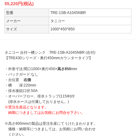
55,220
円(税込)
型番
TRE-1SB-A1045NBR
メーカー
タニコー
サイズ
1000*450*850
タニコー 台付一槽シンク TRE-1SB-A1045NBR (右付)
【TRE430シリーズ・奥行450mmカウンタータイプ】
・外形寸法:間口1000×奥行450×
高さ850
mm
・バックガード:なし
・台位置 :
右側
・槽 深:220mm
・排水接続口径:50A
・オーバーフロー、排水トラップ(115Φ)付
(排水ホースは付属しておりません。)
※受注生産品となります。
納期につきましてはお気軽にお問合せ下さい。
※高さ800mmの製品は受注生産にてうけたまわります。
価格・納期等につきましては、お気軽にお問い合わせ
ください。