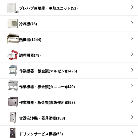
プレハブ冷蔵庫・冷却ユニット(51)
冷凍機(76)
熱機器(1244)
調理機器(79)
作業機器・板金類(マルゼン)(1426)
作業機器・板金類(タニコー)(449)
作業機器・板金類(東製作所)(898)
食器洗浄機・器具消毒(188)
ドリンクサービス機器(53)