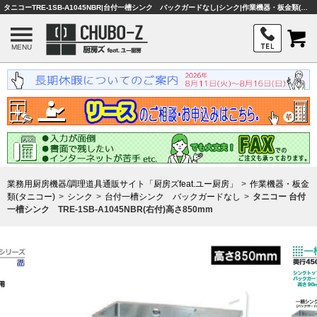
タニコーTRE-1SB-A1045NBR|台付一槽シンク バックガードなし|シンク|作業機器・板金類(タニコー)|業務用厨房機器・調理器具・店舗用品は「厨房ズfeat.ユー厨房」
MENU
業務用厨房機器/調理道具通販サイト「厨房ズfeat.ユー厨房」
作業機器・板金
類(タニコー)
シンク
台付一槽シンク バックガードなし
タニコー 台付
一槽シンク TRE-1SB-A1045NBR(右付)高さ850mm