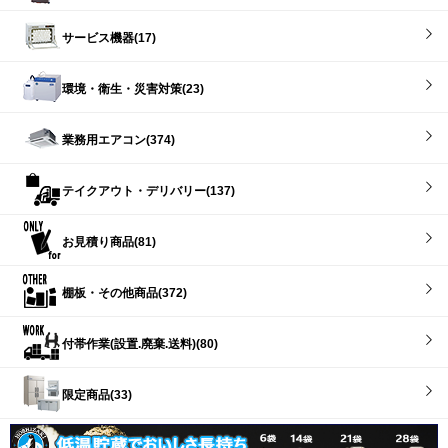
サービス機器(17)
環境・衛生・災害対策(23)
業務用エアコン(374)
テイクアウト・デリバリー(137)
お見積り商品(81)
棚板・その他商品(372)
付帯作業(設置.廃棄.送料)(80)
限定商品(33)