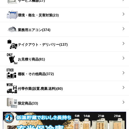
サービス機器(17)
環境・衛生・災害対策(23)
業務用エアコン(374)
テイクアウト・デリバリー(137)
お見積り商品(81)
棚板・その他商品(372)
付帯作業(設置.廃棄.送料)(80)
限定商品(33)