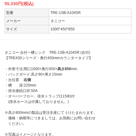
55,330
円(税込)
型番
TRE-1SB-A1045R
メーカー
タニコー
サイズ
1000*450*850
タニコー 台付一槽シンク TRE-1SB-A1045R (右付)
【TRE430シリーズ・奥行450mmカウンタータイプ】
・外形寸法:間口1000×奥行450×
高さ850
mm
・バックガード:高さ90×厚さ15mm
・台位置 :
右側
・槽 深:220mm
・排水接続口径:50A
・オーバーフロー、排水トラップ(115Φ)付
(排水ホースは付属しておりません。)
※高さ800mmの製品は受注生産にてうけたまわります。
価格・納期等につきましては、お気軽にお問い合わせ
ください。
※写真はイメージとなります。