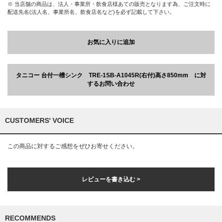
※ 当店舗の商品は、法人・事業所・飲食店様あての販売となります為、ご注文時に
配送先名(法人名、事業所名、飲食店名など)を必ず記載して下さい。
お気に入りに追加
タニコー 台付一槽シンク TRE-1SB-A1045R(右付)高さ850mm に対
するお問い合わせ
CUSTOMERS' VOICE
この商品に対するご感想をぜひお寄せください。
レビューを書き込む >
RECOMMENDS