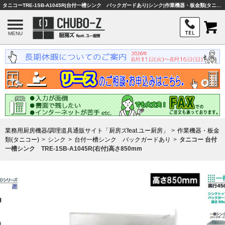
タニコーTRE-1SB-A1045R|台付一槽シンク バックガードあり|シンク|作業機器・板金類(タニコー)|業務用厨房機器・調理器具・店舗用品は「厨房ズfeat.ユー厨房」
MENU
業務用厨房機器/調理道具通販サイト「厨房ズfeat.ユー厨房」
作業機器・板金
類(タニコー)
シンク
台付一槽シンク バックガードあり
タニコー 台付
一槽シンク TRE-1SB-A1045R(右付)高さ850mm