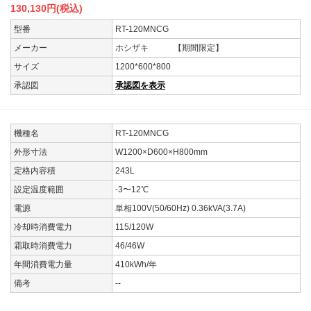
130,130
円(税込)
型番
RT-120MNCG
メーカー
ホシザキ 【期間限定】
サイズ
1200*600*800
承認図
承認図を表示
機種名
RT-120MNCG
外形寸法
W1200×D600×H800mm
定格内容積
243L
設定温度範囲
-3〜12℃
電源
単相100V(50/60Hz) 0.36kVA(3.7A)
冷却時消費電力
115/120W
霜取時消費電力
46/46W
年間消費電力量
410kWh/年
備考
--