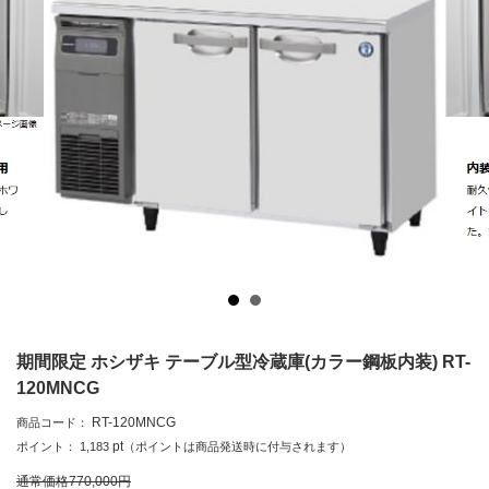
期間限定 ホシザキ テーブル型冷蔵庫(カラー鋼板内装) RT-
120MNCG
RT-120MNCG
商品コード：
pt
ポイント：
1,183
（ポイントは商品発送時に付与されます）
通常価格
770,000
円