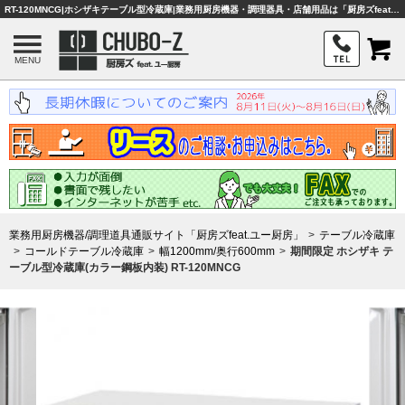
RT-120MNCG|ホシザキテーブル型冷蔵庫|業務用厨房機器・調理器具・店舗用品は「厨房ズfeat.ユー厨房」
MENU
業務用厨房機器/調理道具通販サイト「厨房ズfeat.ユー厨房」
テーブル冷蔵庫
コールドテーブル冷蔵庫
幅1200mm/奥行600mm
期間限定 ホシザキ テ
ーブル型冷蔵庫(カラー鋼板内装) RT-120MNCG