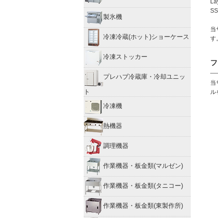
L
S
製氷機
当
冷凍冷蔵(ホット)ショーケース
す
冷凍ストッカー
フ
プレハブ冷蔵庫・冷却ユニッ
当
ト
ル
冷凍機
熱機器
調理機器
作業機器・板金類(マルゼン)
作業機器・板金類(タニコー)
作業機器・板金類(東製作所)