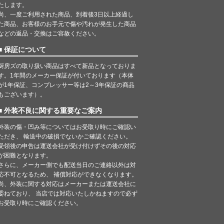
たします。
尚、一度ご利用された商品、到着後3日以上経過し
た商品、お客様のお手元で傷や汚れが発生した商品
などの返品・交換はご容赦ください。
■ 保証について
厨房ズの取り扱い商品はすべて新品となっておりま
す。1年間のメーカー保証が付いております（本体
が1年保証、コンプレッサー等は2～3年保証の商品
もございます）。
■ 外装不良に関する重要なご案内
外装の傷・凹み等についてはお受取り時にご確認い
ただき、 輸送中の破損でないかご確認ください。
受領後の申告は運送会社が受け付けずその後の対応
が困難となります。
さらに、メーカー側でも配送当日のご連絡以外は対
応不可となるため、 補償対応ができなくなります。
尚、外装に関する対応はメーカーまたは運送会社に
委ねており、 当店では対応いたしかねますので必ず
お受取り時にご確認ください。