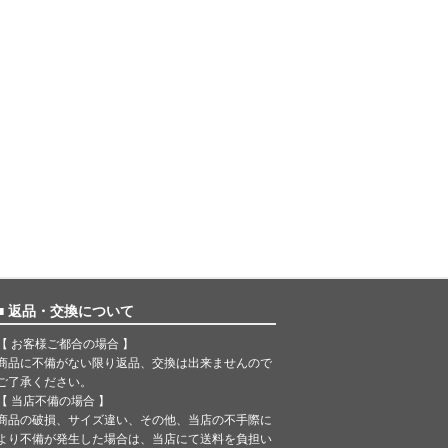
■ 返品・交換について
【 お客様ご都合の場合 】
商品に不備がない限り返品、交換は出来ませんので
ご了承ください。
【 当店不備の場合 】
商品の破損、サイズ違い、その他、当店の不手際に
より不備が発生した場合は、当店にて送料を負担い