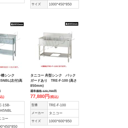
サイズ
1000*450*850
付一槽シンク
タニコー 舟型シンク バック
045NBL(左付)高
ガードあり TRE-F-100 (高さ
850mm)
円
通常価格
123,750
円
77,880
円
込)
(税込)
E-1SB-
型番
TRE-F-100
045NBL
メーカー
タニコー
ニコー
サイズ
1000*600*850
00*450*850