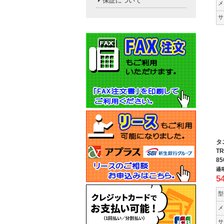
保証について
メ
サ
タ
TR
8
通
5
型
メ
サ