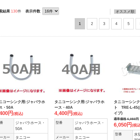
索結果
130
件
表示件数
オススメ順
1
2
3
4
5
ニコーシンク用:ジャバラホ
タニコーシンク用:ジャバラホ
タニコーシンク
ス・50A
ース・40A
ト TRE-L-4
,400
円
4,400
円
イプ)
(税込)
(税込)
通常価格
6,050
円
番
ジャバラホース・
型番
ジャバラホース・
6,050
円
(税込
50A
40A
型番
水
ーカー
タニコー
メーカー
タニコー