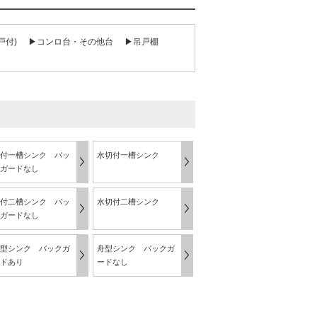
戸付)
▶コンロ台・その他台
▶吊戸棚
付一槽シンク バッ
水切付一槽シンク
ガードなし
付二槽シンク バッ
水切付二槽シンク
ガードなし
型シンク バックガ
舟型シンク バックガ
ドあり
ードなし