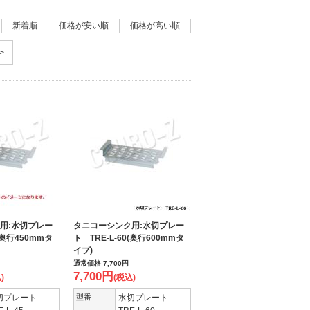
新着順
価格が安い順
価格が高い順
>
用:水切プレー
タニコーシンク用:水切プレー
5(奥行450mmタ
ト TRE-L-60(奥行600mmタ
イプ)
通常価格
7,700
円
7,700
円
)
(税込)
切プレート
型番
水切プレート