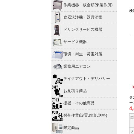
作業機器・板金類(東製作所)
検
食器洗浄機・器具消毒
ドリンクサービス機器
サービス機器
環境・衛生・災害対策
業務用エアコン
テイクアウト・デリバリー
お見積り商品
タ
ー
棚板・その他商品
4
付帯作業(設置.廃棄.送料)
型
限定商品
メ