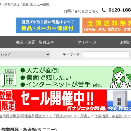
・店舗用品は「厨房ズfeat.ユー厨房」
お問い合わせはこちら
搬入・設置・取付工事
マイページ
お問
キーワード
務用厨房機器/調理道具通販サイト「厨房ズfeat.ユー厨房」
>
作業機器・板金類(タニ
作業機器・板金類(タニコー)