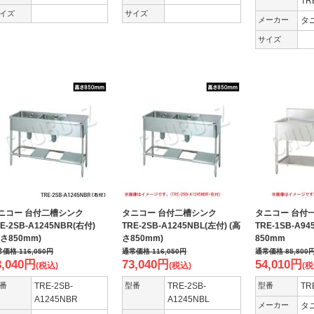
TR
イズ
サイズ
メーカー
タ
サイズ
ニコー 台付二槽シンク
タニコー 台付二槽シンク
タニコー 台
E-2SB-A1245NBR(右付)
TRE-2SB-A1245NBL(左付) (高
TRE-1SB-A9
高さ850mm)
さ850mm)
850mm
常価格
116,050
円
通常価格
116,050
円
通常価格
85,800
3,040
円
73,040
円
54,010
円
(税込)
(税込)
(税
番
TRE-2SB-
型番
TRE-2SB-
型番
TR
A1245NBR
A1245NBL
メーカー
タ