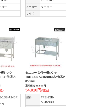
E-L-45
TRE-L-60
ニコー
メーカー
タニコー
サイズ
付一槽シンク
タニコー 台付一槽シンク
45R(右付)高さ
TRE-1SB-A945NBR(右付)高さ
850mm
円
通常価格
85,800
円
54,010
円
込)
(税込)
E-1SB-A945R
型番
TRE-1SB-
A945NBR
ニコー