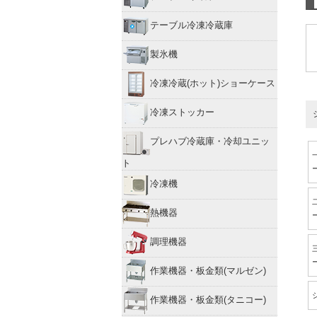
テーブル冷凍冷蔵庫
製氷機
冷凍冷蔵(ホット)ショーケース
冷凍ストッカー
プレハブ冷蔵庫・冷却ユニッ
ト
冷凍機
熱機器
調理機器
作業機器・板金類(マルゼン)
作業機器・板金類(タニコー)