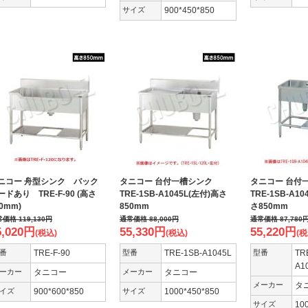
サイズ
900*450*850
ニコー 舟型シンク バック
タニコー 台付一槽シンク
タニコー 台
ードあり TRE-F-90 (高さ
TRE-1SB-A1045L(左付)高さ
TRE-1SB-A1
50mm)
850mm
さ850mm
常価格
119,130
円
通常価格
88,000
円
通常価格
87,780
5,020
円
55,330
円
55,220
円
(税込)
(税込)
(税
番
TRE-F-90
型番
TRE-1SB-A1045L
型番
TR
A1
ーカー
タニコー
メーカー
タニコー
メーカー
タ
イズ
900*600*850
サイズ
1000*450*850
サイズ
10