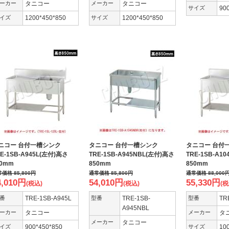
ーカー
タニコー
メーカー
タニコー
サイズ
90
イズ
1200*450*850
サイズ
1200*450*850
ニコー 台付一槽シンク
タニコー 台付一槽シンク
タニコー 台
E-1SB-A945L(左付)高さ
TRE-1SB-A945NBL(左付)高さ
TRE-1SB-A1
50mm
850mm
850mm
常価格
85,800
円
通常価格
85,800
円
通常価格
88,000
4,010
円
54,010
円
55,330
円
(税込)
(税込)
(税
番
TRE-1SB-A945L
型番
TRE-1SB-
型番
TR
A945NBL
ーカー
タニコー
メーカー
タ
メーカー
タニコー
イズ
900*450*850
サイズ
10