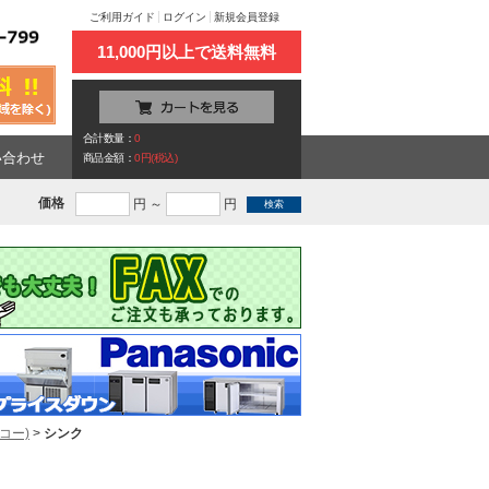
ご利用ガイド
ログイン
新規会員登録
11,000円以上で送料無料
合計数量：
0
い合わせ
商品金額：
0円(税込)
価格
円 ～
円
コー)
>
シンク