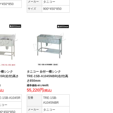
メーカー
タニコー
0*450*850
サイズ
900*450*850
付一槽シンク
タニコー 台付一槽シンク
045R(右付)高さ
TRE-1SB-A1045NBR(右付)高
さ850mm
円
通常価格
87,780
円
55,220
円
込)
(税込)
E-1SB-A1045R
型番
TRE-1SB-
A1045NBR
ニコー
メーカー
タニコー
00*450*850