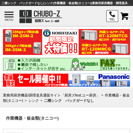
二槽シンク バックガードなし|シンク|作業機器・板金類(タニコー)|業務用厨房機器・調理器具・店舗用品は「厨房ズfeat.ユー厨房」
MENU
業務用厨房機器/調理道具通販サイト「厨房ズfeat.ユー厨房」
作業機器・板金
類(タニコー)
シンク
二槽シンク バックガードなし
作業機器・板金類(タニコー)