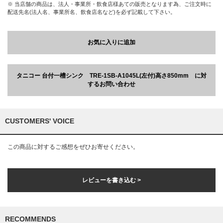
※ 当店舗の商品は、法人・事業所・飲食店様あての販売となります為、ご注文時に
配送先名(法人名、事業所名、飲食店名など)を必ず記載して下さい。
お気に入りに追加
タニコー 台付一槽シンク TRE-1SB-A1045L(左付)高さ850mm に対
するお問い合わせ
CUSTOMERS' VOICE
この商品に対するご感想をぜひお寄せください。
レビューを書き込む >
RECOMMENDS