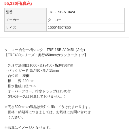
55,330
円(税込)
型番
TRE-1SB-A1045L
メーカー
タニコー
サイズ
1000*450*850
タニコー 台付一槽シンク TRE-1SB-A1045L (左付)
【TRE430シリーズ・奥行450mmカウンタータイプ】
・外形寸法:間口1000×奥行450×
高さ850
mm
・バックガード:高さ90×厚さ15mm
・台位置 :
左側
・槽 深:220mm
・排水接続口径:50A
・オーバーフロー、排水トラップ(115Φ)付
(排水ホースは付属しておりません。)
※高さ800mmの製品は受注生産にてうけたまわります。
価格・納期等につきましては、お気軽にお問い合わせ
ください。
※写真はイメージとなります。