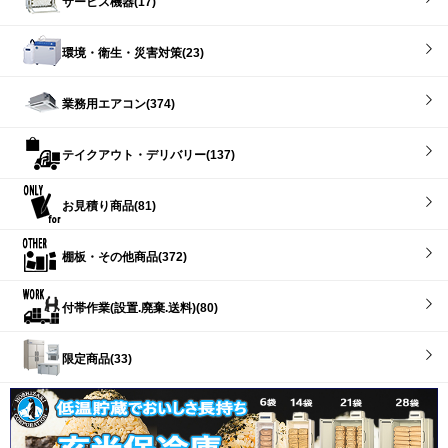
サービス機器(17)
環境・衛生・災害対策(23)
業務用エアコン(374)
テイクアウト・デリバリー(137)
お見積り商品(81)
棚板・その他商品(372)
付帯作業(設置.廃棄.送料)(80)
限定商品(33)