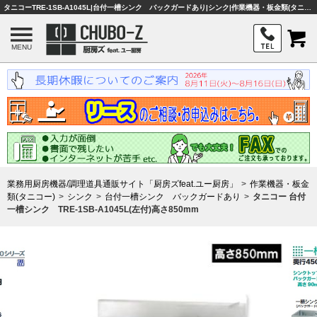
タニコーTRE-1SB-A1045L|台付一槽シンク バックガードあり|シンク|作業機器・板金類(タニコー)|業務用厨房機器・調理器具・店舗用品は「厨房ズfeat.ユー厨房」
MENU
業務用厨房機器/調理道具通販サイト「厨房ズfeat.ユー厨房」
作業機器・板金
類(タニコー)
シンク
台付一槽シンク バックガードあり
タニコー 台付
一槽シンク TRE-1SB-A1045L(左付)高さ850mm