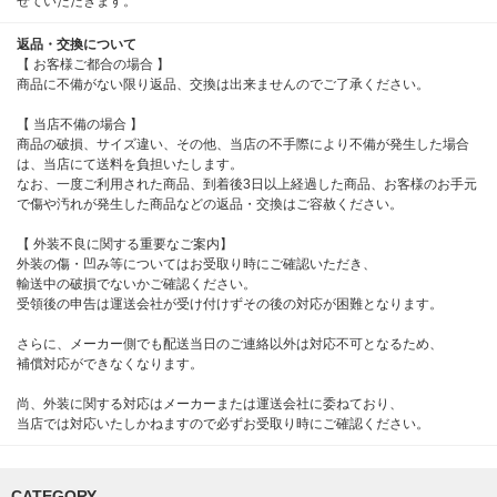
せていただきます。
返品・交換について
【 お客様ご都合の場合 】
商品に不備がない限り返品、交換は出来ませんのでご了承ください。
【 当店不備の場合 】
商品の破損、サイズ違い、その他、当店の不手際により不備が発生した場合
は、当店にて送料を負担いたします。
なお、一度ご利用された商品、到着後3日以上経過した商品、お客様のお手元
で傷や汚れが発生した商品などの返品・交換はご容赦ください。
【 外装不良に関する重要なご案内】
外装の傷・凹み等についてはお受取り時にご確認いただき、
輸送中の破損でないかご確認ください。
受領後の申告は運送会社が受け付けずその後の対応が困難となります。
さらに、メーカー側でも配送当日のご連絡以外は対応不可となるため、
補償対応ができなくなります。
尚、外装に関する対応はメーカーまたは運送会社に委ねており、
当店では対応いたしかねますので必ずお受取り時にご確認ください。
CATEGORY