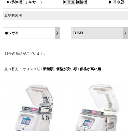
▶攪拌機(ミキサー)
▶真空包装機
▶浄水器
真空包装機
ホシザキ
TOSEI
11
件の商品がございます。
並べ替え：
オススメ順
/
新着順
/
価格が安い順
/
価格が高い順