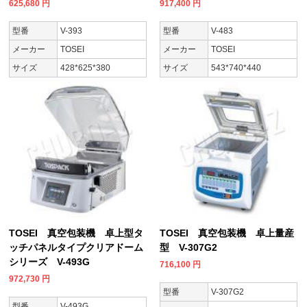
625,680
円
917,400
円
型番
V-393
型番
V-483
メーカー
TOSEI
メーカー
TOSEI
サイズ
428*625*380
サイズ
543*740*440
TOSEI 真空包装機 卓上型タ
TOSEI 真空包装機 卓上量産
ッチパネルタイプクリアドーム
型 V-307G2
シリーズ V-493G
716,100
円
972,730
円
型番
V-307G2
型番
V-493G