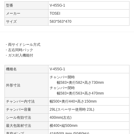
型番
V-455G-1
メーカー
TOSEI
サイズ
583*563*470
・両サイドシール方式
・左右同時パック
・ガス封入機能付
機種名
V-455G-1
チャンバー開時
幅583×奥行582×高さ730mm
外形寸法
チャンバー閉時
幅583×奥行563×高さ470mm
チャンバー内寸法
幅500×奥行440×高さ150mm
チャンバー容量
29L(スペーサー使用時 23L)
シール有効寸法
400mm(左右)
最大包装材寸法
横400×縦500mm
真空ポンプ
416/500L/min (50/60Hz)