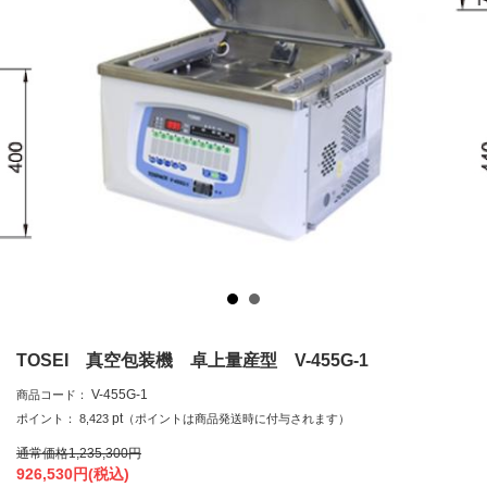
TOSEI 真空包装機 卓上量産型 V-455G-1
V-455G-1
商品コード：
pt
ポイント：
8,423
（ポイントは商品発送時に付与されます）
通常価格
1,235,300
円
926,530
円(税込)