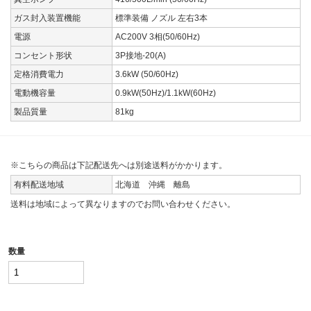
ガス封入装置機能
標準装備 ノズル 左右3本
電源
AC200V 3相(50/60Hz)
コンセント形状
3P接地-20(A)
定格消費電力
3.6kW (50/60Hz)
電動機容量
0.9kW(50Hz)/1.1kW(60Hz)
製品質量
81kg
※こちらの商品は下記配送先へは別途送料がかかります。
有料配送地域
北海道 沖縄 離島
送料は地域によって異なりますのでお問い合わせください。
数量