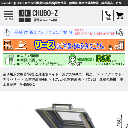
V-455G-1|TOSEI 真空包装機|電磁調理器|厨房機器・熱機器|業務用厨房機器・調理器具・店舗用品は「厨房ズfeat.ユー厨房」
MENU
業務用厨房機器/調理道具通販サイト「厨房ズfeat.ユー厨房」
テイクアウト・
デリバリー
真空包装機-tdc
TOSEI-真空包装機
TOSEI 真空包装機 卓
上量産型 V-455G-1