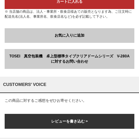
カートに入れる
※ 当店舗の商品は、法人・事業所・飲食店様あての販売となります為、ご注文時に
配送先名(法人名、事業所名、飲食店名など)を必ず記載して下さい。
お気に入りに追加
TOSEI 真空包装機 卓上型標準タイプクリアドームシリーズ V-280A
に対するお問い合わせ
CUSTOMERS' VOICE
この商品に対するご感想をぜひお寄せください。
レビューを書き込む >