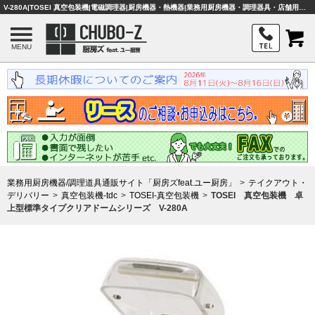
V-280A|TOSEI 真空包装機|電磁調理器|厨房機器・熱機器|業務用厨房機器・調理器具・店舗用品は「厨房ズfeat.ユー厨房」
MENU
業務用厨房機器/調理道具通販サイト「厨房ズfeat.ユー厨房」
テイクアウト・
デリバリー
真空包装機-tdc
TOSEI-真空包装機
TOSEI 真空包装機 卓
上型標準タイプクリアドームシリーズ V-280A