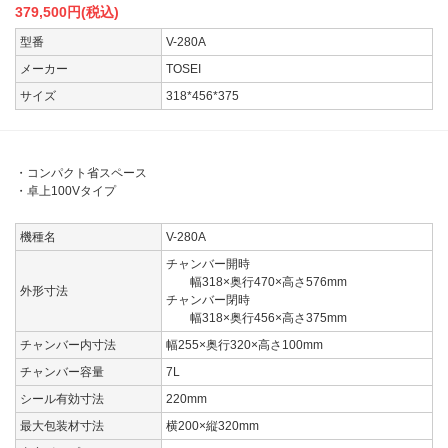
379,500
円(税込)
型番
V-280A
メーカー
TOSEI
サイズ
318*456*375
・コンパクト省スペース
・卓上100Vタイプ
機種名
V-280A
チャンバー開時
幅318×奥行470×高さ576mm
外形寸法
チャンバー閉時
幅318×奥行456×高さ375mm
チャンバー内寸法
幅255×奥行320×高さ100mm
チャンバー容量
7L
シール有効寸法
220mm
最大包装材寸法
横200×縦320mm