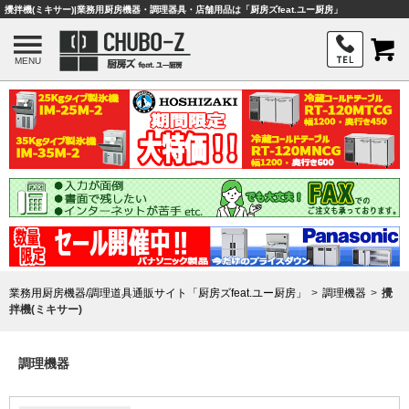
攪拌機(ミキサー)|業務用厨房機器・調理器具・店舗用品は「厨房ズfeat.ユー厨房」
MENU
業務用厨房機器/調理道具通販サイト「厨房ズfeat.ユー厨房」
調理機器
攪
拌機(ミキサー)
調理機器