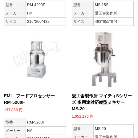
型番
RM-4200F
型番
MS-15S
メーカー
FMI
メーカー
愛工舎製作所
サイズ
215*260*432
サイズ
493*655*874
FMI フードプロセッサー
愛工舎製作所 マイティSシリー
RM-5200F
ズ 多用途対応縦型ミキサー
MS-20
137,830
円
1,051,270
円
型番
RM-5200F
型番
MS-20
メーカー
FMI
メーカー
愛工舎製作所