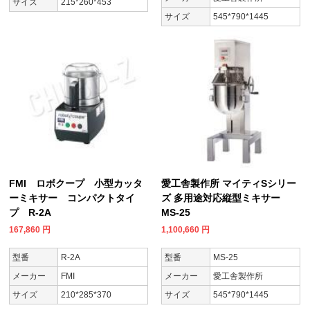
サイズ
215*260*453
サイズ
545*790*1445
FMI ロボクープ 小型カッタ
愛工舎製作所 マイティSシリー
ーミキサー コンパクトタイ
ズ 多用途対応縦型ミキサー
プ R-2A
MS-25
167,860
円
1,100,660
円
型番
R-2A
型番
MS-25
メーカー
FMI
メーカー
愛工舎製作所
サイズ
210*285*370
サイズ
545*790*1445