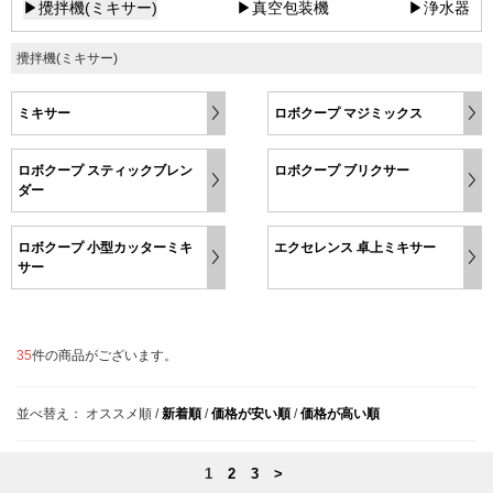
▶攪拌機(ミキサー)
▶真空包装機
▶浄水器
攪拌機(ミキサー)
ミキサー
ロボクープ マジミックス
ロボクープ スティックブレン
ロボクープ ブリクサー
ダー
ロボクープ 小型カッターミキ
エクセレンス 卓上ミキサー
サー
35
件の商品がございます。
並べ替え：
オススメ順
/
新着順
/
価格が安い順
/
価格が高い順
1
2
3
>