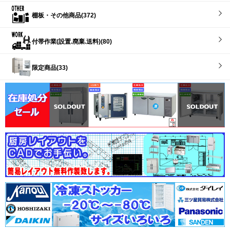
棚板・その他商品(372)
付帯作業(設置.廃棄.送料)(80)
限定商品(33)