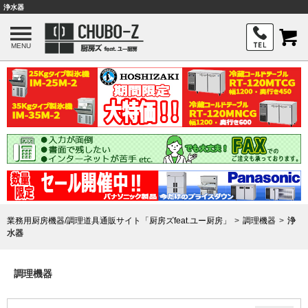
浄水器
MENU
業務用厨房機器/調理道具通販サイト「厨房ズfeat.ユー厨房」
調理機器
浄
水器
調理機器