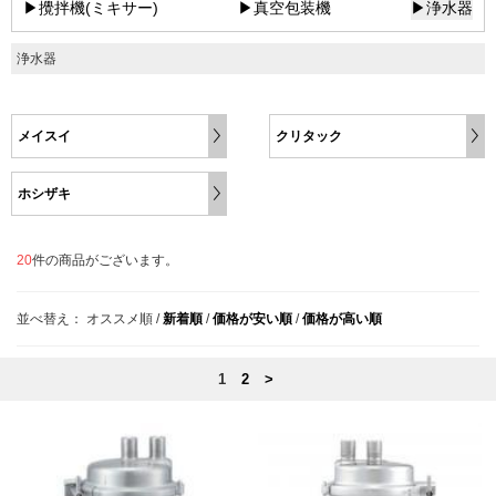
▶攪拌機(ミキサー)
▶真空包装機
▶浄水器
浄水器
メイスイ
クリタック
ホシザキ
20
件の商品がございます。
並べ替え：
オススメ順
/
新着順
/
価格が安い順
/
価格が高い順
1
2
>