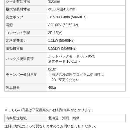
シール有効寸法
310mm
最大包装材寸法
横300×縦450mm
真空ポンプ
167/200L/min (50/60Hz)
電源
AC100V (50/60Hz)
コンセント形状
2P-15(A)
定格消費電力
1.1kW (50/60Hz)
電動機容量
0.55kW (50/60Hz)
ホットパックモード:60〜95℃
パック推奨温度帯
通常モード:10℃以下
0/10°
チャンバー傾斜角度
※凍結含浸調理プログラム使用時は
0°に変更ください
製品質量
49kg
※こちらの商品は下記配送先へは別途送料がかかります。
有料配送地域
北海道 沖縄 離島
送料は地域によって異なりますのでお問い合わせください。