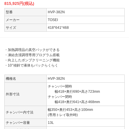
815,925
円(税込)
型番
HVP-382N
メーカー
TOSEI
サイズ
418*641*468
・加熱調理品の真空パックができる
・凍結含浸調理専用プログラム搭載
・向上したポンプクリーニング機能
・10°傾斜で液体もパックらくらく
機種名
HVP-382N
チャンバー開時
幅418×奥行690×高さ723mm
外形寸法
チャンバー閉時
幅418×奥行641×高さ468mm
幅350×奥行453×高さ100mm
チャンバー内寸法
(専用トレイ取外時)
チャンバー容量
13L