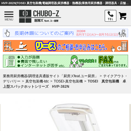
HVP-382N|TOSEI 真空包装機|電磁調理器|厨房機器・熱機器|業務用厨房機器・調理器具・店舗用品は「厨房ズfeat.ユー厨房」
MENU
業務用厨房機器/調理道具通販サイト「厨房ズfeat.ユー厨房」
テイクアウト・
デリバリー
真空包装機-tdc
TOSEI-真空包装機
TOSEI 真空包装機 卓
上型スパックホットシリーズ HVP-382N