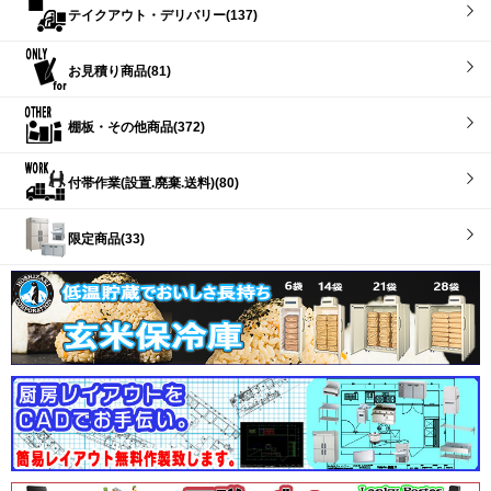
テイクアウト・デリバリー(137)
お見積り商品(81)
棚板・その他商品(372)
付帯作業(設置.廃棄.送料)(80)
限定商品(33)