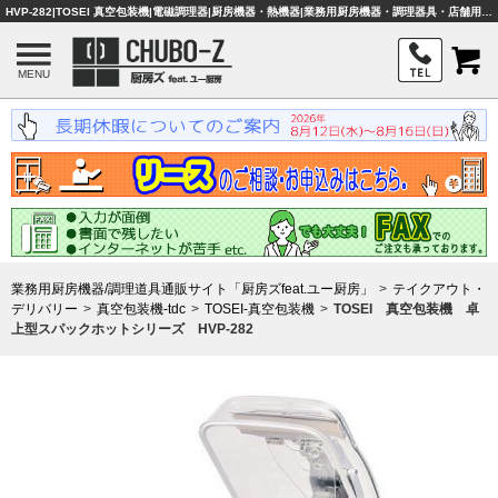
HVP-282|TOSEI 真空包装機|電磁調理器|厨房機器・熱機器|業務用厨房機器・調理器具・店舗用品は「厨房ズfeat.ユー厨房」
MENU
業務用厨房機器/調理道具通販サイト「厨房ズfeat.ユー厨房」
テイクアウト・
デリバリー
真空包装機-tdc
TOSEI-真空包装機
TOSEI 真空包装機 卓
上型スパックホットシリーズ HVP-282