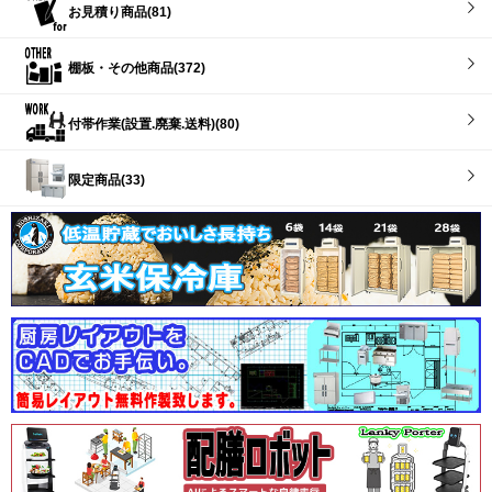
お見積り商品(81)
棚板・その他商品(372)
付帯作業(設置.廃棄.送料)(80)
限定商品(33)