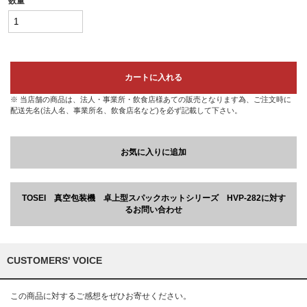
数量
カートに入れる
※ 当店舗の商品は、法人・事業所・飲食店様あての販売となります為、ご注文時に
配送先名(法人名、事業所名、飲食店名など)を必ず記載して下さい。
お気に入りに追加
TOSEI 真空包装機 卓上型スパックホットシリーズ HVP-282に対す
るお問い合わせ
CUSTOMERS' VOICE
この商品に対するご感想をぜひお寄せください。