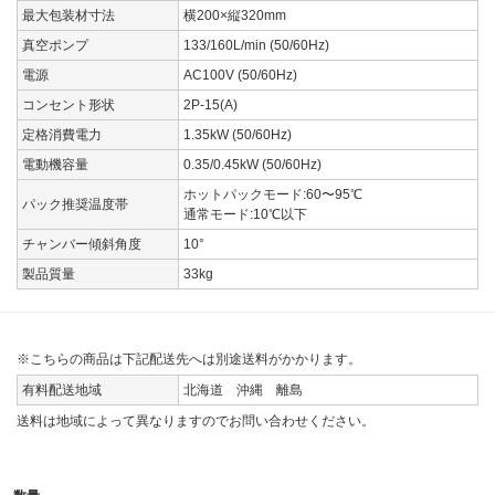
最大包装材寸法
横200×縦320mm
真空ポンプ
133/160L/min (50/60Hz)
電源
AC100V (50/60Hz)
コンセント形状
2P-15(A)
定格消費電力
1.35kW (50/60Hz)
電動機容量
0.35/0.45kW (50/60Hz)
ホットパックモード:60〜95℃
パック推奨温度帯
通常モード:10℃以下
チャンバー傾斜角度
10°
製品質量
33kg
※こちらの商品は下記配送先へは別途送料がかかります。
有料配送地域
北海道 沖縄 離島
送料は地域によって異なりますのでお問い合わせください。