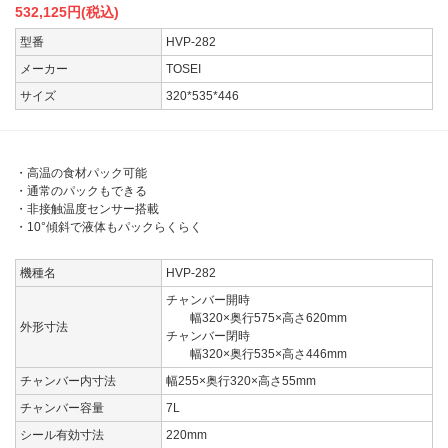
532,125
円(税込)
型番
HVP-282
メーカー
TOSEI
サイズ
320*535*446
・高温の食材パック可能
・通常のパックもできる
・非接触温度センサー搭載
・10°傾斜で液体もパックらくらく
機種名
HVP-282
チャンバー開時
幅320×奥行575×高さ620mm
外形寸法
チャンバー閉時
幅320×奥行535×高さ446mm
チャンバー内寸法
幅255×奥行320×高さ55mm
チャンバー容量
7L
シール有効寸法
220mm