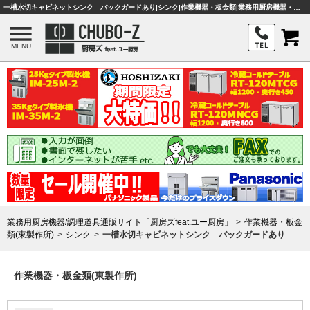
一槽水切キャビネットシンク バックガードあり|シンク|作業機器・板金類|業務用厨房機器・調理器具・店舗用品は「厨房ズfeat.ユー厨房」
MENU
業務用厨房機器/調理道具通販サイト「厨房ズfeat.ユー厨房」
作業機器・板金
類(東製作所)
シンク
一槽水切キャビネットシンク バックガードあり
作業機器・板金類(東製作所)