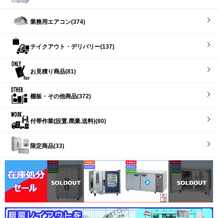
業務用エアコン(374)
テイクアウト・デリバリー(137)
お見積り商品(81)
棚板・その他商品(372)
付帯作業(設置.廃棄.送料)(80)
限定商品(33)