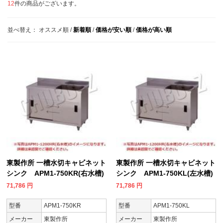
12
件の商品がございます。
並べ替え：
オススメ順
/
新着順
/
価格が安い順
/
価格が高い順
東製作所 一槽水切キャビネット
東製作所 一槽水切キャビネット
シンク APM1-750KR(右水槽)
シンク APM1-750KL(左水槽)
71,786
円
71,786
円
型番
APM1-750KR
型番
APM1-750KL
メーカー
東製作所
メーカー
東製作所