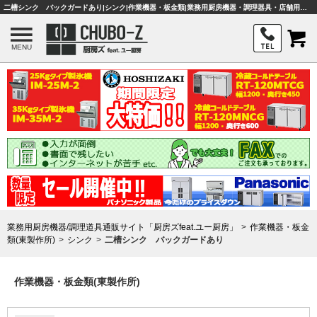
二槽シンク バックガードあり|シンク|作業機器・板金類|業務用厨房機器・調理器具・店舗用品は「厨房ズfeat.ユー厨房」
MENU
業務用厨房機器/調理道具通販サイト「厨房ズfeat.ユー厨房」
作業機器・板金
類(東製作所)
シンク
二槽シンク バックガードあり
作業機器・板金類(東製作所)