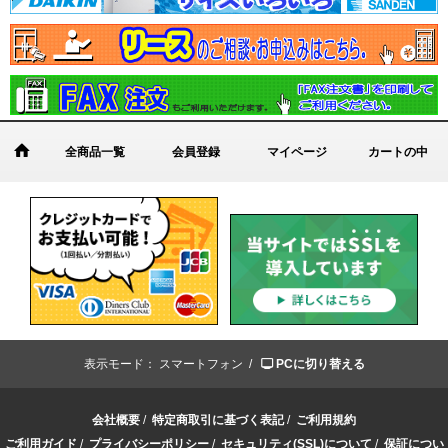
全商品一覧
会員登録
マイページ
カートの中
表示モード：
スマートフォン /
PCに切り替える
会社概要
/
特定商取引に基づく表記
/
ご利用規約
ご利用ガイド
/
プライバシーポリシー
/
セキュリティ(SSL)について
/
保証につい