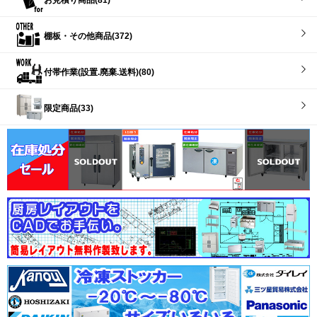
棚板・その他商品(372)
付帯作業(設置.廃棄.送料)(80)
限定商品(33)