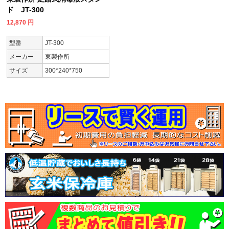
ド JT-300
12,870
円
型番
JT-300
メーカー
東製作所
サイズ
300*240*750