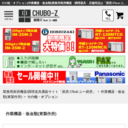
その他・オプション|作業機器・板金類|業務用厨房機器・調理器具・店舗用品は「厨房ズfeat.ユー厨房」
MENU
業務用厨房機器/調理道具通販サイト「厨房ズfeat.ユー厨房」
作業機器・板金
類(東製作所)
その他・オプション
作業機器・板金類(東製作所)