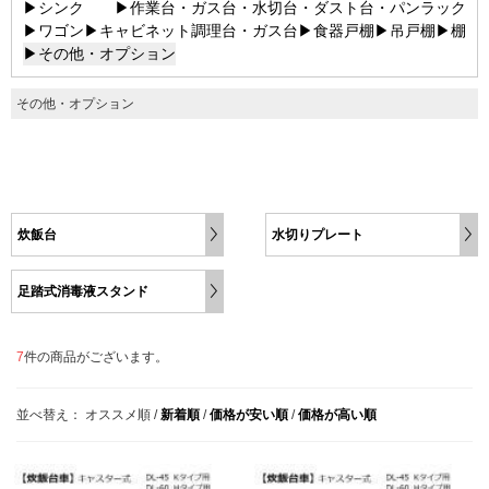
▶シンク
▶作業台・ガス台・水切台・ダスト台・パンラック
▶ワゴン
▶キャビネット調理台・ガス台
▶食器戸棚
▶吊戸棚
▶棚
▶その他・オプション
その他・オプション
炊飯台
水切りプレート
足踏式消毒液スタンド
7
件の商品がございます。
並べ替え：
オススメ順
/
新着順
/
価格が安い順
/
価格が高い順