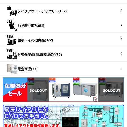
テイクアウト・デリバリー(137)
お見積り商品(81)
棚板・その他商品(372)
付帯作業(設置.廃棄.送料)(80)
限定商品(33)