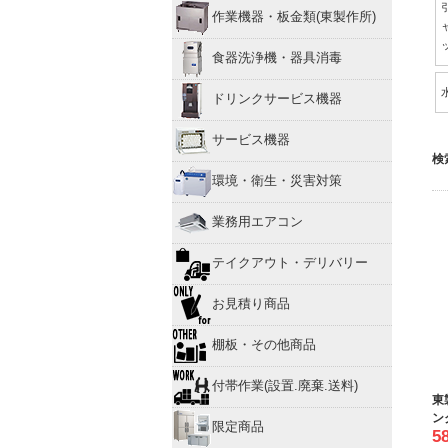
作業機器・板金類(東製作所)
食器洗浄機・器具消毒
ドリンクサービス機器
サービス機器
検
環境・衛生・災害対策
業務用エアコン
テイクアウト・デリバリー
お見積り商品
棚板・その他商品
付帯作業(設置.廃棄.送料)
東
ン
限定商品
5