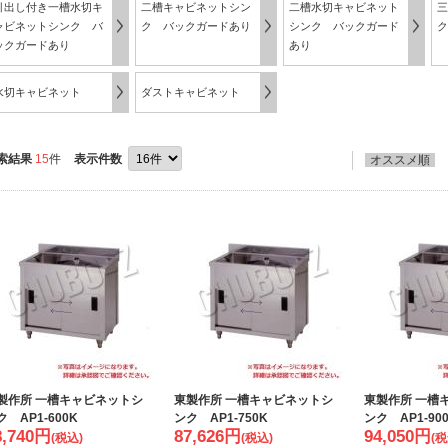
引出し付き一槽水切キ
二槽キャビネットシン
二槽水切キャビネット
三
ャビネットシンク バ
ク バックガードあり
シンク バックガード
ク
ックガードあり
あり
水切キャビネット
ダストキャビネット
索結果
15
件
表示件数
オススメ順
製作所 一槽キャビネットシ
東製作所 一槽キャビネットシ
東製作所 一槽
ク AP1-600K
ンク AP1-750K
ンク AP1-90
8,740
円
87,626
円
94,050
円
(税込)
(税込)
(税