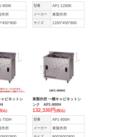
1-900K
型番
AP1-1200K
製作所
メーカー
東製作所
0*450*800
サイズ
1200*450*800
キャビネットシ
東製作所 一槽キャビネットシ
0H
ンク AP1-900H
132,330
円
税込)
(税込)
1-750H
型番
AP1-900H
製作所
メーカー
東製作所
0*600*800
サイズ
900*600*800