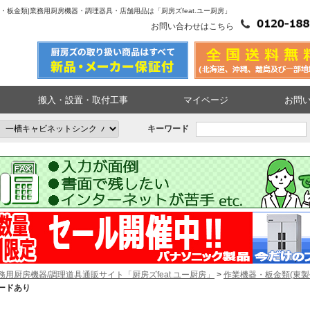
・板金類|業務用厨房機器・調理器具・店舗用品は「厨房ズfeat.ユー厨房」
お問い合わせはこちら
搬入・設置・取付工事
マイページ
お問
キーワード
務用厨房機器/調理道具通販サイト「厨房ズfeat.ユー厨房」
>
作業機器・板金類(東製
ードあり