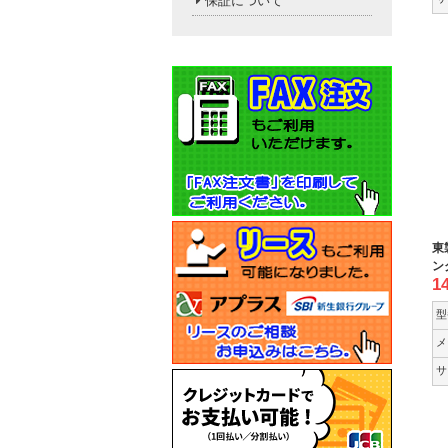
保証について
東
ン
1
型
メ
サ