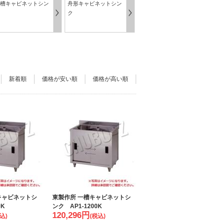
槽キャビネットシン
舟形キャビネットシン
ク
新着順
価格が安い順
価格が高い順
キャビネットシ
東製作所 一槽キャビネットシ
0K
ンク AP1-1200K
120,296
円
込)
(税込)