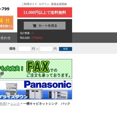
ご利用ガイド
ログイン
新規会員登録
11,000円以上で送料無料
合計数量：
0
い合わせ
商品金額：
0円(税込)
価格
円 ～
円
作所)
>
シンク
>
一槽キャビネットシンク バック