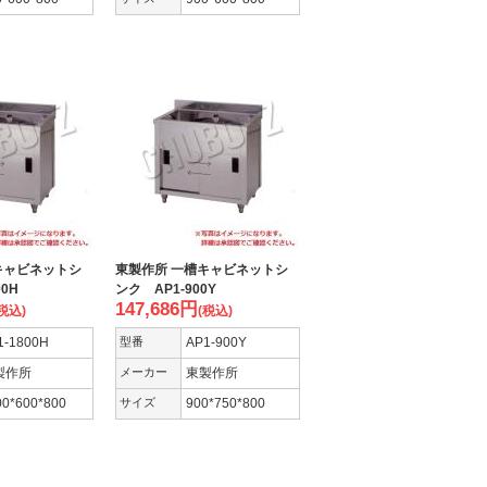
キャビネットシ
東製作所 一槽キャビネットシ
00H
ンク AP1-900Y
147,686
円
税込)
(税込)
1-1800H
型番
AP1-900Y
製作所
メーカー
東製作所
00*600*800
サイズ
900*750*800