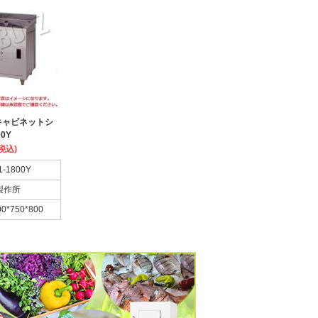
キャビネットシ
0Y
税込)
1-1800Y
製作所
00*750*800