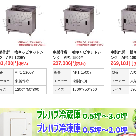
製作所 一槽キャビネットシ
東製作所 一槽キャビネットシ
東製作所 一槽
ク AP1-1200Y
ンク AP1-1500Y
ンク AP1-180
83,480
円
207,086
円
269,181
円
(税込)
(税込)
(
番
AP1-1200Y
型番
AP1-1500Y
型番
AP
ーカー
東製作所
メーカー
東製作所
メーカー
東
イズ
1200*750*800
サイズ
1500*750*800
サイズ
18