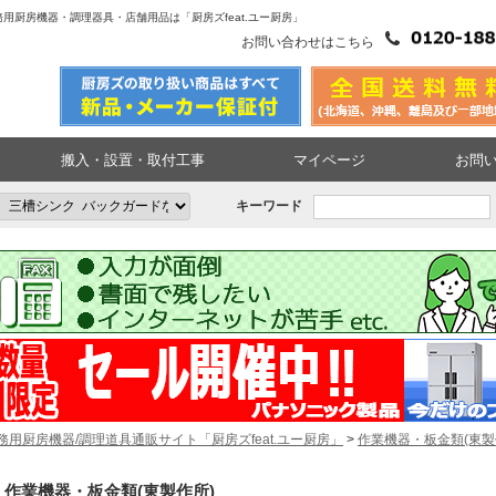
用厨房機器・調理器具・店舗用品は「厨房ズfeat.ユー厨房」
お問い合わせはこちら
搬入・設置・取付工事
マイページ
お問
キーワード
務用厨房機器/調理道具通販サイト「厨房ズfeat.ユー厨房」
>
作業機器・板金類(東製
作業機器・板金類(東製作所)