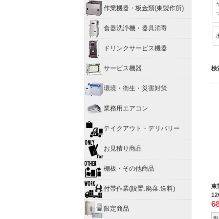
作業機器・板金類(東製作所)
食器洗浄機・器具消毒
ドリンクサービス機器
サービス機器
検
環境・衛生・災害対策
業務用エアコン
テイクアウト・デリバリー
お見積り商品
棚板・その他商品
東
付帯作業(設置.廃棄.送料)
12
6
限定商品
型