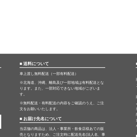
■ 送料について
車上渡し無料配送（一部有料配送）
※北海道、沖縄、離島及び一部地域は有料配送とな
ります。また、一部対応できない地域がございま
す。
※無料配送・有料配送の内容をご確認のうえ、ご注
文をお願いいたします。
■ お届け先名について
当店舗の商品は、法人・事業所・飲食店様あての販
売となりますため、ご注文時に配送先名(法人名、事