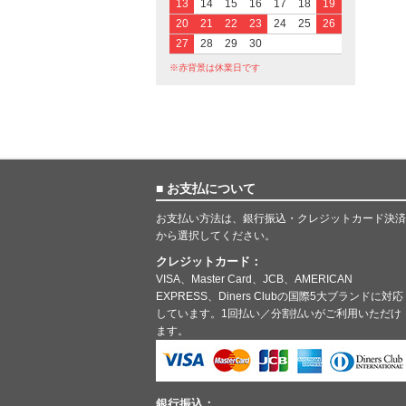
13
14
15
16
17
18
19
20
21
22
23
24
25
26
27
28
29
30
※赤背景は休業日です
■ お支払について
お支払い方法は、銀行振込・クレジットカード決済
から選択してください。
クレジットカード：
VISA、Master Card、JCB、AMERICAN
EXPRESS、Diners Clubの国際5大ブランドに対応
しています。1回払い／分割払いがご利用いただけ
ます。
銀行振込：