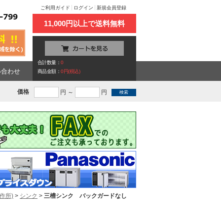
ご利用ガイド
ログイン
新規会員登録
11,000円以上で送料無料
合計数量：
0
い合わせ
商品金額：
0円(税込)
価格
円 ～
円
作所)
>
シンク
>
三槽シンク バックガードなし