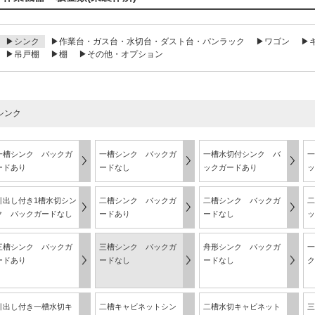
▶シンク
▶作業台・ガス台・水切台・ダスト台・パンラック
▶ワゴン
▶
▶吊戸棚
▶棚
▶その他・オプション
シンク
一槽シンク バックガ
一槽シンク バックガ
一槽水切付シンク バ
一
ードあり
ードなし
ックガードあり
ッ
引出し付き1槽水切シン
二槽シンク バックガ
二槽シンク バックガ
二
ク バックガードなし
ードあり
ードなし
ッ
三槽シンク バックガ
三槽シンク バックガ
舟形シンク バックガ
一
ードあり
ードなし
ードなし
ク
引出し付き一槽水切キ
二槽キャビネットシン
二槽水切キャビネット
三