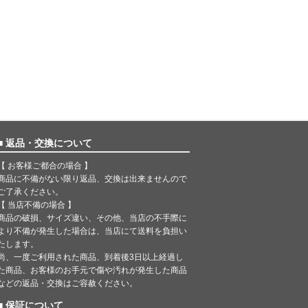
■ 返品・交換について
【 お客様ご都合の場合 】
商品に不備がない限り返品、交換は出来ませんので
ご了承ください。
【 当店不備の場合 】
商品の破損、サイズ違い、その他、当店の不手際に
より不備が発生した場合は、当店にて送料を負担い
たします。
尚、一度ご利用された商品、到着後3日以上経過し
た商品、お客様のお手元で傷や汚れが発生した商品
などの返品・交換はご容赦ください。
■ 保証について