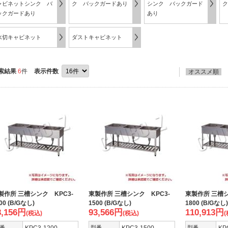
ャビネットシンク バ
ク バックガードあり
シンク バックガード
ク
ックガードあり
あり
水切キャビネット
ダストキャビネット
索結果
6
件
表示件数
オススメ順
製作所 三槽シンク KPC3-
東製作所 三槽シンク KPC3-
東製作所 三槽シ
00 (B/Gなし)
1500 (B/Gなし)
1800 (B/Gなし)
8,156
円
93,566
円
110,913
円
(税込)
(税込)
(
番
型番
型番