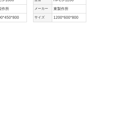
C3-1800
HPC3-1200
製作所
メーカー
東製作所
00*450*800
サイズ
1200*600*800