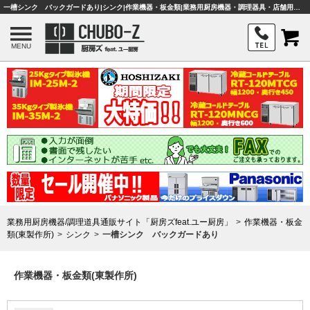
一槽シンク バックガードあり|シンク|作業機器・板金類|業務用厨房機器・調理器具・店舗用品は「厨房ズfeat.ユー厨房」
MENU
業務用厨房機器/調理道具通販サイト「厨房ズfeat.ユー厨房」
作業機器・板金
類(東製作所)
シンク
一槽シンク バックガードあり
作業機器・板金類(東製作所)