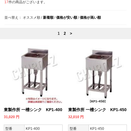
17
件の商品がございます。
並べ替え：
オススメ順
/
新着順
/
価格が安い順
/
価格が高い順
1
2
>
東製作所 一槽シンク KP1-400
東製作所 一槽シンク KP1-450
31,020
円
32,010
円
型番
KP1-400
型番
KP1-450