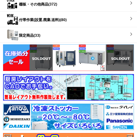
棚板・その他商品(372)
付帯作業(設置.廃棄.送料)(80)
限定商品(33)