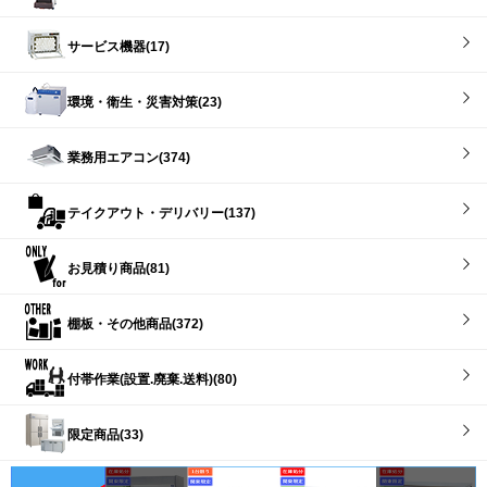
サービス機器(17)
環境・衛生・災害対策(23)
業務用エアコン(374)
テイクアウト・デリバリー(137)
お見積り商品(81)
棚板・その他商品(372)
付帯作業(設置.廃棄.送料)(80)
限定商品(33)