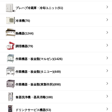
プレハブ冷蔵庫・冷却ユニット(51)
冷凍機(76)
熱機器(1244)
調理機器(79)
作業機器・板金類(マルゼン)(1426)
作業機器・板金類(タニコー)(449)
作業機器・板金類(東製作所)(898)
食器洗浄機・器具消毒(188)
ドリンクサービス機器(53)