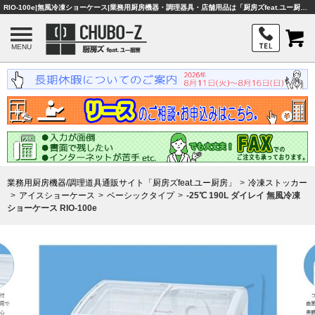
RIO-100e|無風冷凍ショーケース|業務用厨房機器・調理器具・店舗用品は「厨房ズfeat.ユー厨房」
MENU
業務用厨房機器/調理道具通販サイト「厨房ズfeat.ユー厨房」
冷凍ストッカー
アイスショーケース
ベーシックタイプ
-25℃ 190L ダイレイ 無風冷凍
ショーケース RIO-100e