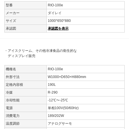
型番
RIO-100e
メーカー
ダイレイ
サイズ
1000*650*880
承認図
承認図を表示
・アイスクリーム、その他冷凍食品の衛生的な
ディスプレイ販売
機種名
RIO-100e
外形寸法
W1000×D650×H880mm
定格内容積
190L
冷媒
R-290
冷却性能
-12℃〜-25℃
電源
単相100V(50/60Hz)
消費電力
189/202W
温度調節
アナログサーモ