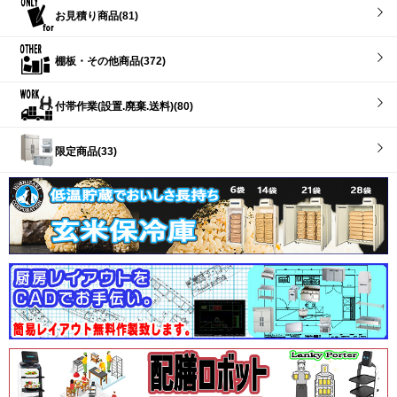
お見積り商品(81)
棚板・その他商品(372)
付帯作業(設置.廃棄.送料)(80)
限定商品(33)