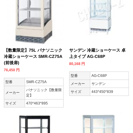
【数量限定】75L パナソニック
サンデン 冷蔵ショーケース 卓
冷蔵ショーケース SMR-CZ75A
上タイプ AG-C68P
(前後扉)
80,168
円
76,450
円
型番
AG-C68P
型番
SMR-CZ75A
メーカー
サンデン
パナソニック【数量限
サイズ
443*450*839
メーカー
定】
サイズ
470*463*895