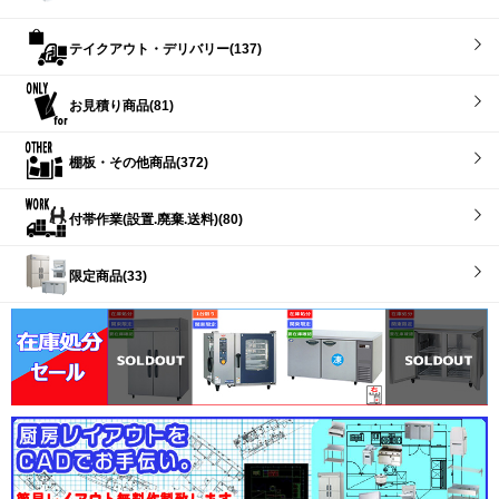
テイクアウト・デリバリー(137)
お見積り商品(81)
棚板・その他商品(372)
付帯作業(設置.廃棄.送料)(80)
限定商品(33)