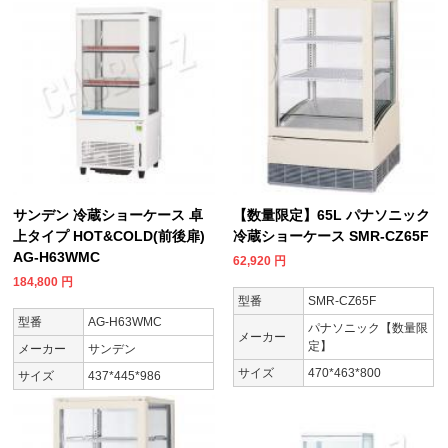
サンデン 冷蔵ショーケース 卓
【数量限定】65L パナソニック
上タイプ HOT&COLD(前後扉)
冷蔵ショーケース SMR-CZ65F
AG-H63WMC
62,920
円
184,800
円
型番
SMR-CZ65F
型番
AG-H63WMC
パナソニック【数量限
メーカー
定】
メーカー
サンデン
サイズ
470*463*800
サイズ
437*445*986