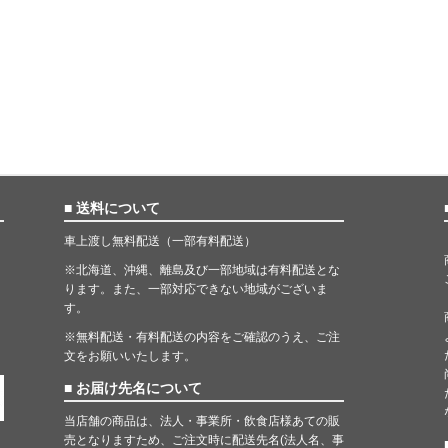
■ 送料について
車上渡し無料配送（一部有料配送）
※北海道、沖縄、離島及び一部地域は有料配送とな
ります。また、一部対応できない地域がございま
す。
※無料配送・有料配送の内容をご確認のうえ、ご注
文をお願いいたします。
■ お届け先名について
当店舗の商品は、法人・事業所・飲食店様あての販
売となりますため、ご注文時に配送先名(法人名、事