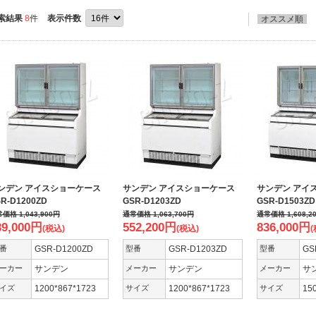
索結果
8
件
表示件数
オススメ順
ンデン アイスショーケース
サンデン アイスショーケース
サンデン アイ
R-D1200ZD
GSR-D1203ZD
GSR-D1503ZD
常価格
1,043,900
円
通常価格
1,063,700
円
通常価格
1,608,2
39,000
円
552,200
円
836,000
円
(税込)
(税込)
(
番
GSR-D1200ZD
型番
GSR-D1203ZD
型番
GS
ーカー
サンデン
メーカー
サンデン
メーカー
サ
イズ
1200*867*1723
サイズ
1200*867*1723
サイズ
15