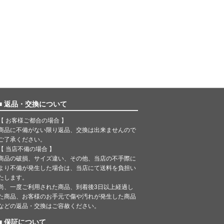
■ 返品・交換について
【 お客様ご都合の場合 】
商品に不備がない限り返品、交換は出来ませんので
ご了承ください。
【 当店不備の場合 】
商品の破損、サイズ違い、その他、当店の不手際に
より不備が発生した場合は、当店にて送料を負担い
たします。
尚、一度ご利用された商品、到着後3日以上経過し
た商品、お客様のお手元で傷や汚れが発生した商品
などの返品・交換はご容赦ください。
■ 保証について