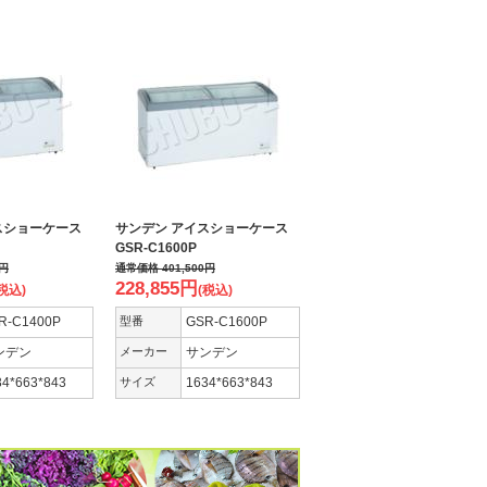
スショーケース
サンデン アイスショーケース
GSR-C1600P
円
通常価格
401,500
円
228,855
円
税込)
(税込)
R-C1400P
型番
GSR-C1600P
ンデン
メーカー
サンデン
34*663*843
サイズ
1634*663*843