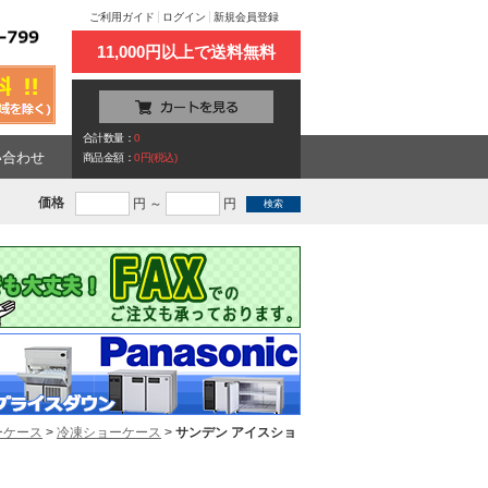
ご利用ガイド
ログイン
新規会員登録
11,000円以上で送料無料
合計数量：
0
い合わせ
商品金額：
0円(税込)
価格
円 ～
円
ーケース
>
冷凍ショーケース
>
サンデン アイスショ