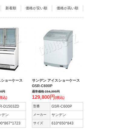
新着順
価格が安い順
価格が高い順
スショーケース
サンデン アイスショーケース
GSR-C600P
00
円
通常価格
234,300
円
129,800
円
税込)
(税込)
R-D1503ZD
型番
GSR-C600P
ンデン
メーカー
サンデン
00*867*1723
サイズ
610*650*843