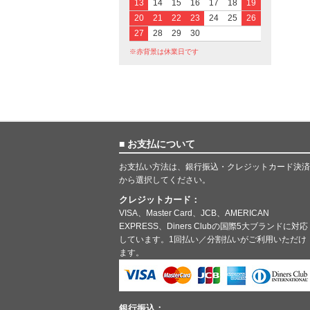
13
14
15
16
17
18
19
20
21
22
23
24
25
26
27
28
29
30
※赤背景は休業日です
■ お支払について
お支払い方法は、銀行振込・クレジットカード決済
から選択してください。
クレジットカード：
VISA、Master Card、JCB、AMERICAN
EXPRESS、Diners Clubの国際5大ブランドに対応
しています。1回払い／分割払いがご利用いただけ
ます。
銀行振込：