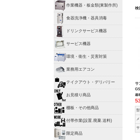
作業機器・板金類(東製作所)
検
食器洗浄機・器具消毒
ドリンクサービス機器
サービス機器
環境・衛生・災害対策
業務用エアコン
テイクアウト・デリバリー
サ
GS
お見積り商品
通
5
棚板・その他商品
型
メ
付帯作業(設置.廃棄.送料)
サ
限定商品