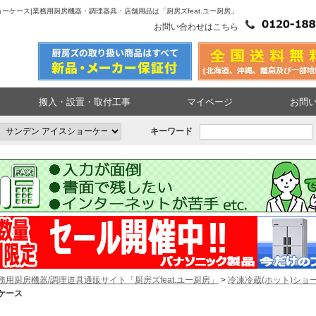
ーケース|業務用厨房機器・調理器具・店舗用品は「厨房ズfeat.ユー厨房」
お問い合わせはこちら
搬入・設置・取付工事
マイページ
お問
キーワード
務用厨房機器/調理道具通販サイト「厨房ズfeat.ユー厨房」
>
冷凍冷蔵(ホット)ショ
ケース