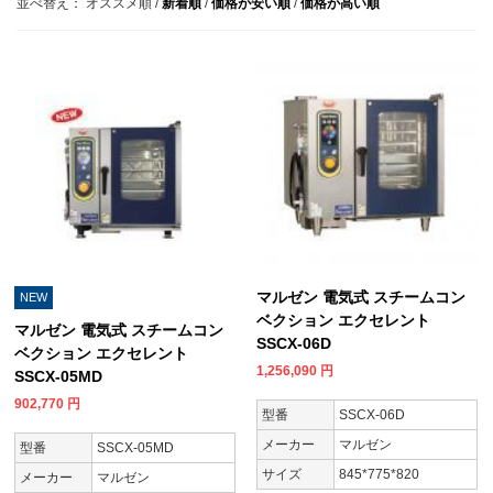
並べ替え：
オススメ順
/
新着順
/
価格が安い順
/
価格が高い順
マルゼン 電気式 スチームコン
NEW
ベクション エクセレント
マルゼン 電気式 スチームコン
SSCX-06D
ベクション エクセレント
1,256,090
円
SSCX-05MD
902,770
円
型番
SSCX-06D
メーカー
マルゼン
型番
SSCX-05MD
サイズ
845*775*820
メーカー
マルゼン