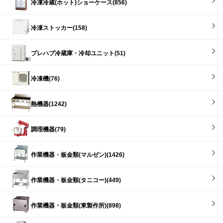
冷凍冷蔵(ホット)ショーケース(856)
冷凍ストッカー(158)
プレハブ冷蔵庫・冷却ユニット(51)
冷凍機(76)
熱機器(1242)
調理機器(79)
作業機器・板金類(マルゼン)(1426)
作業機器・板金類(タニコー)(449)
作業機器・板金類(東製作所)(898)