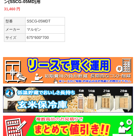
ン(SSCG-05MD)用
31,460
円
型番
SSCG-05MDT
メーカー
マルゼン
サイズ
675*600*700