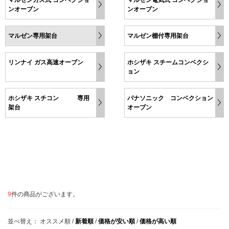
ンオーブン
ンオーブン
マルゼン専用架台
マルゼン棚付専用架台
リンナイ ガス高速オーブン
ホシザキ スチームコンベクシ
ョン
ホシザキ スチコン 専用
パナソニック コンベクション
架台
オーブン
9
件の商品がございます。
並べ替え：
オススメ順
/
新着順
/
価格が安い順
/
価格が高い順