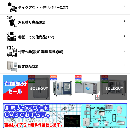
テイクアウト・デリバリー(137)
お見積り商品(81)
棚板・その他商品(372)
付帯作業(設置.廃棄.送料)(80)
限定商品(33)