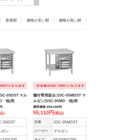
新着順
価格が安い順
価格が高い順
C-05DST マル
棚付専用架台:SSC-05MDST マ
MD・他)用
ルゼン(SSC-05MD・他)用
円
通常価格
100,100
円
55,110
円
込)
(税込)
C-05DST
型番
SSC-05MDST
ルゼン
メーカー
マルゼン
3*740*700
サイズ
653*560*700