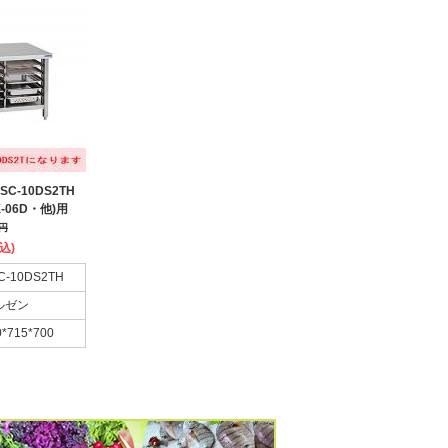
C-10DS2TH
-06D・他)用
円
込)
C-10DS2TH
ルゼン
0*715*700