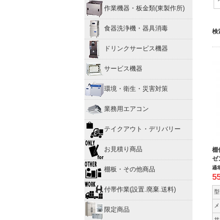
作業機器・板金類(東製作所)
食器洗浄機・器具消毒
検
ドリンクサービス機器
サービス機器
環境・衛生・災害対策
業務用エアコン
テイクアウト・デリバリー
お見積り商品
棚
ゼ
通
棚板・その他商品
5
付帯作業(設置.廃棄.送料)
型
メ
限定商品
サ