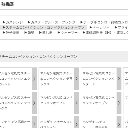
熱機器
▶ガスレンジ
▶ガステーブル・スープレンジ
▶テーブルコンロ・鋳物コンロ
▶スチームコンベクション・コンベクションオーブン
▶ベーカリー
▶フライ
▶餃子焼器
▶麺釜
▶蒸し器
▶ウォーマー
▶電磁調理器【IH】・電気レ
スチームコンベクション・コンベクションオーブン
マルゼン電気式 スチー
マルゼン電気式 スチー
マルゼン電気式 スチー
マ
ムコンベクション エク
ムコンベクション デラ
ムコンベクション スタ
ム
セレント
ックス
ンダード
プ
マルゼンガス式 スチー
マルゼンガス式 コンベ
マルゼン電気式 コンベ
マ
ムコンベクション デラ
クションオーブン
クションオーブン
ックス
リンナイ ガス高速オー
ホシザキ スチームコン
ホシザキ スチコ
パ
ブン
ベクション
ン 専用架台
ク