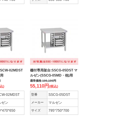
CW-02MDST
棚付専用架台:SSCG-05DST マ
)用
ルゼン(SSCG-05MD・他)用
円
通常価格
100,100
円
55,110
円
込)
(税込)
CW-02MDST
型番
SSCG-05DST
ルゼン
メーカー
マルゼン
0*470*650
サイズ
795*750*700