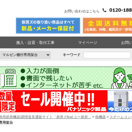
お問い合わせはこちら
搬入・設置・取付工事
マイページ
お問
キーワード
務用厨房機器/調理道具通販サイト「厨房ズfeat.ユー厨房」
>
熱機器
>
スチームコン
専用架台