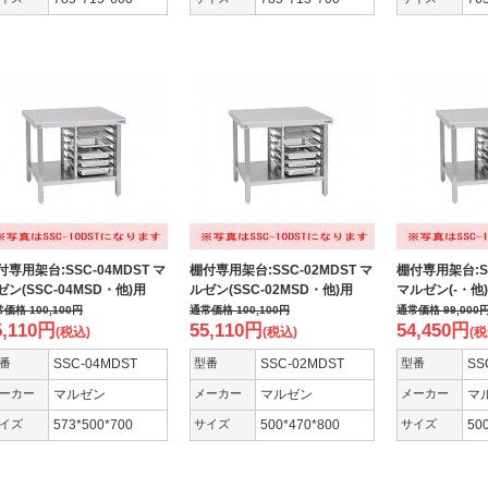
付専用架台:SSC-04MDST マ
棚付専用架台:SSC-02MDST マ
棚付専用架台:SS
ゼン(SSC-04MSD・他)用
ルゼン(SSC-02MSD・他)用
マルゼン(-・他
常価格
100,100
円
通常価格
100,100
円
通常価格
99,000
5,110
円
55,110
円
54,450
円
(税込)
(税込)
(税
番
SSC-04MDST
型番
SSC-02MDST
型番
SS
ーカー
マルゼン
メーカー
マルゼン
メーカー
マ
イズ
573*500*700
サイズ
500*470*800
サイズ
50