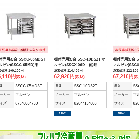
付専用架台:SSCG-05MDST
棚付専用架台:SSC-10DS2T マ
棚付専用架台:SS
ルゼン(SSCG-05MD)用
ルゼン(SSCX-06D・他)用
マルゼン(SSCX
常価格
100,100
円
通常価格
114,400
円
通常価格
122,100
5,110
円
62,920
円
67,210
円
(税込)
(税込)
(税
番
SSCG-05MDST
型番
SSC-10DS2T
型番
SS
ーカー
マルゼン
メーカー
マルゼン
メーカー
マ
イズ
675*600*700
サイズ
820*715*600
サイズ
82
NEW
NEW