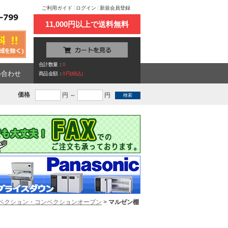
ご利用ガイド
ログイン
新規会員登録
11,000円以上で送料無料
合計数量：
0
い合わせ
商品金額：
0円(税込)
価格
円 ～
円
ベクション・コンベクションオーブン
>
マルゼン棚