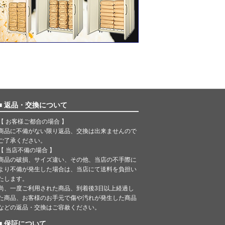
■ 返品・交換について
【 お客様ご都合の場合 】
商品に不備がない限り返品、交換は出来ませんので
ご了承ください。
【 当店不備の場合 】
商品の破損、サイズ違い、その他、当店の不手際に
より不備が発生した場合は、当店にて送料を負担い
たします。
尚、一度ご利用された商品、到着後3日以上経過し
た商品、お客様のお手元で傷や汚れが発生した商品
などの返品・交換はご容赦ください。
■ 保証について