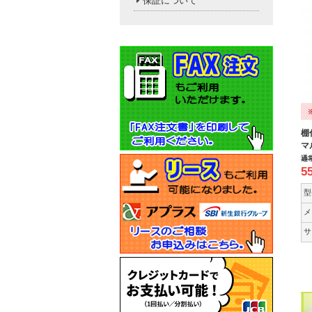
保証について
棚
マ
通
5
型
メ
サ