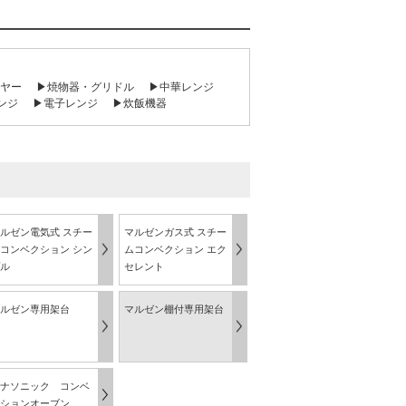
ヤー
▶焼物器・グリドル
▶中華レンジ
ンジ
▶電子レンジ
▶炊飯機器
ルゼン電気式 スチー
マルゼンガス式 スチー
コンベクション シン
ムコンベクション エク
ル
セレント
ルゼン専用架台
マルゼン棚付専用架台
ナソニック コンベ
ションオーブン