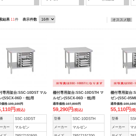
索結果
11
件
表示件数
オススメ順
付専用架台:SSC-10DST マル
棚付専用架台:SSC-10DSTH マ
棚付専用架台:SS
ン(SSCX-06D・他)用
ルゼン(SSCX-06D・他)用
ゼン(SSC-05
常価格
100,100
円
通常価格
107,800
円
通常価格
100,100
5,110
円
59,290
円
55,110
円
(税込)
(税込)
(税
番
SSC-10DST
型番
SSC-10DSTH
型番
SS
ーカー
マルゼン
メーカー
マルゼン
メーカー
マ
イズ
785*715*600
サイズ
785*715*700
サイズ
76