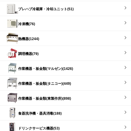
プレハブ冷蔵庫・冷却ユニット(51)
冷凍機(76)
熱機器(1244)
調理機器(79)
作業機器・板金類(マルゼン)(1426)
作業機器・板金類(タニコー)(449)
作業機器・板金類(東製作所)(898)
食器洗浄機・器具消毒(188)
ドリンクサービス機器(53)