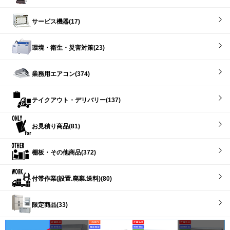
サービス機器(17)
環境・衛生・災害対策(23)
業務用エアコン(374)
テイクアウト・デリバリー(137)
お見積り商品(81)
棚板・その他商品(372)
付帯作業(設置.廃棄.送料)(80)
限定商品(33)