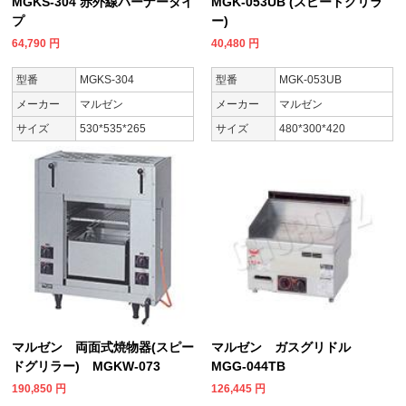
MGKS-304 赤外線バーナータイ
MGK-053UB (スピードグリラ
プ
ー)
64,790
円
40,480
円
型番
MGKS-304
型番
MGK-053UB
メーカー
マルゼン
メーカー
マルゼン
サイズ
530*535*265
サイズ
480*300*420
マルゼン 両面式焼物器(スピー
マルゼン ガスグリドル
ドグリラー) MGKW-073
MGG-044TB
190,850
円
126,445
円