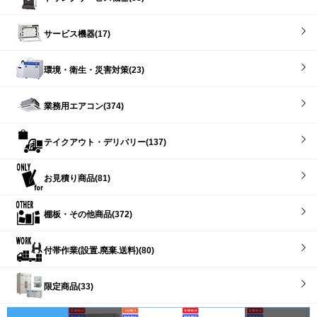
サービス機器(17)
環境・衛生・災害対策(23)
業務用エアコン(374)
テイクアウト・デリバリー(137)
お見積り商品(81)
棚板・その他商品(372)
付帯作業(設置.廃棄.送料)(80)
限定商品(33)