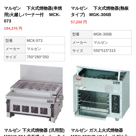
マルゼン 下火式焼物器(串焼
マルゼン 下火式焼物器(熱板
用)火越しバーナー付 MCK-
タイプ) MGK-306B
073
57,200
円
194,370
円
型番
MGK-306B
型番
MCK-073
メーカー
マルゼン
メーカー
マルゼン
サイズ
550*515*315
サイズ
750*280*350
マルゼン 下火式焼物器 (汎用型)
マルゼン ガス上火式焼物器