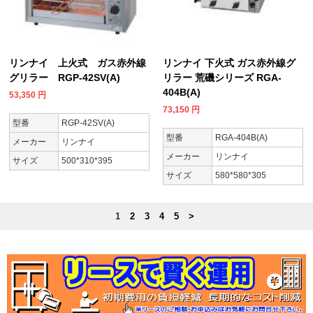
リンナイ 上火式 ガス赤外線
リンナイ 下火式 ガス赤外線グ
グリラー RGP-42SV(A)
リラー 荒磯シリーズ RGA-
404B(A)
53,350
円
73,150
円
型番
RGP-42SV(A)
型番
RGA-404B(A)
メーカー
リンナイ
メーカー
リンナイ
サイズ
500*310*395
サイズ
580*580*305
1
2
3
4
5
>