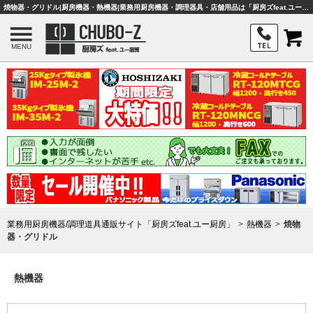
焼物器・グリドル|厨房機器・熱機器|業務用厨房機器・調理器具・店舗用品は「厨房ズfeat.ユー厨房」
MENU
業務用厨房機器/調理道具通販サイト「厨房ズfeat.ユー厨房」
熱機器
焼物
器・グリドル
熱機器