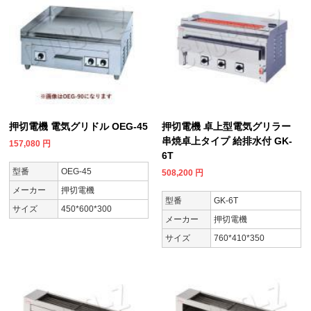
押切電機 電気グリドル OEG-45
押切電機 卓上型電気グリラー
串焼卓上タイプ 給排水付 GK-
157,080
円
6T
型番
OEG-45
508,200
円
メーカー
押切電機
型番
GK-6T
サイズ
450*600*300
メーカー
押切電機
サイズ
760*410*350