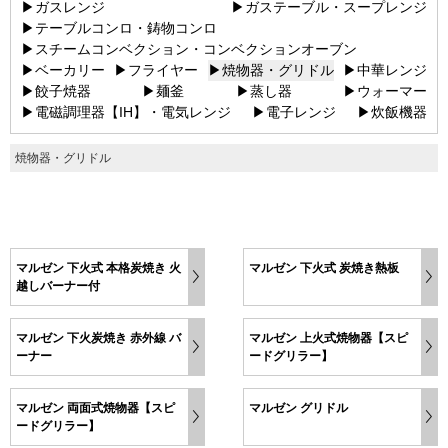
▶ガスレンジ
▶ガステーブル・スープレンジ
▶テーブルコンロ・鋳物コンロ
▶スチームコンベクション・コンベクションオーブン
▶ベーカリー
▶フライヤー
▶焼物器・グリドル
▶中華レンジ
▶餃子焼器
▶麺釜
▶蒸し器
▶ウォーマー
▶電磁調理器【IH】・電気レンジ
▶電子レンジ
▶炊飯機器
焼物器・グリドル
マルゼン 下火式 本格炭焼き 火
マルゼン 下火式 炭焼き熱板
越しバーナー付
マルゼン 下火炭焼き 赤外線 バ
マルゼン 上火式焼物器【スピ
ーナー
ードグリラー】
マルゼン 両面式焼物器【スピ
マルゼン グリドル
ードグリラー】