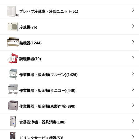
プレハブ冷蔵庫・冷却ユニット(51)
冷凍機(76)
熱機器(1244)
調理機器(79)
作業機器・板金類(マルゼン)(1426)
作業機器・板金類(タニコー)(449)
作業機器・板金類(東製作所)(898)
食器洗浄機・器具消毒(188)
ドリンクサービス機器(53)