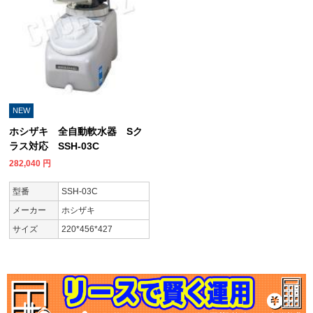
NEW
ホシザキ 全自動軟水器 Sク
ラス対応 SSH-03C
282,040
円
型番
SSH-03C
メーカー
ホシザキ
サイズ
220*456*427