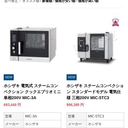
並べ替え：
オススメ順
/
新着順
/
価格が安い順
/
価格が高い順
NEW
NEW
ホシザキ 電気式 スチームコン
ホシザキ スチームコンベクショ
ベクション クックエブリオミニ
ン スタンダードモデル 電気仕
単相200V MIC-3A
様 三相200V MIC-5TC3
693,440
円
996,380
円
型番
MIC-3A
型番
MIC-5TC3
メーカー
ホシザキ
メーカー
ホシザキ