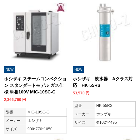
NEW
NEW
ホシザキ スチームコンベクショ
ホシザキ 軟水器 Aクラス対
ン スタンダードモデル ガス仕
応 HK-55RS
様 単相100V MIC-10SC-G
53,570
円
2,366,760
円
型番
HK-55RS
型番
MIC-10SC-G
メーカー
ホシザキ
メーカー
ホシザキ
サイズ
Φ102*-*495
サイズ
900*770*1050