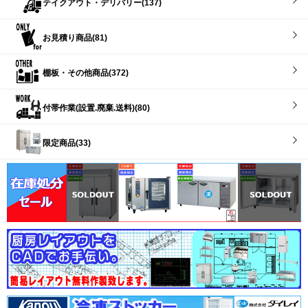
テイクアウト・デリバリー(137)
お見積り商品(81)
棚板・その他商品(372)
付帯作業(設置.廃棄.送料)(80)
限定商品(33)