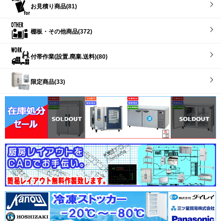
お見積り商品(81)
棚板・その他商品(372)
付帯作業(設置.廃棄.送料)(80)
限定商品(33)