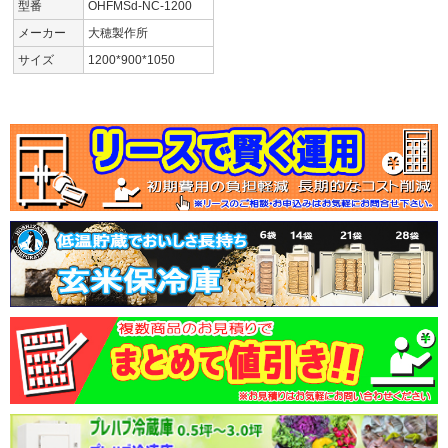
型番
OHFMSd-NC-1200
メーカー
大穂製作所
サイズ
1200*900*1050