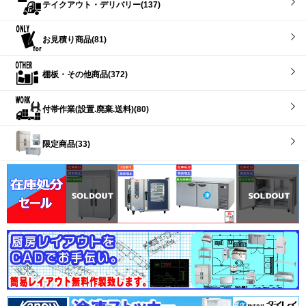
テイクアウト・デリバリー(137)
お見積り商品(81)
棚板・その他商品(372)
付帯作業(設置.廃棄.送料)(80)
限定商品(33)