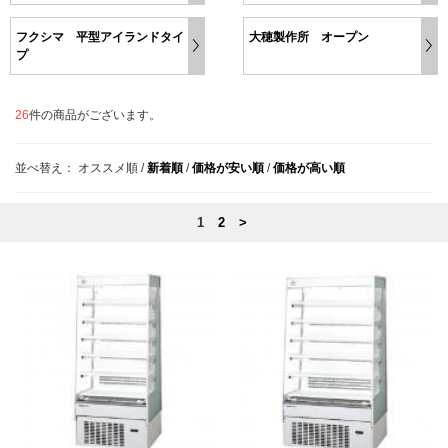
フクシマ 平型アイランドタイ
大穂製作所 オープン
プ
26
件の商品がございます。
並べ替え：
オススメ順
/
新着順
/
価格が安い順
/
価格が高い順
1
2
>