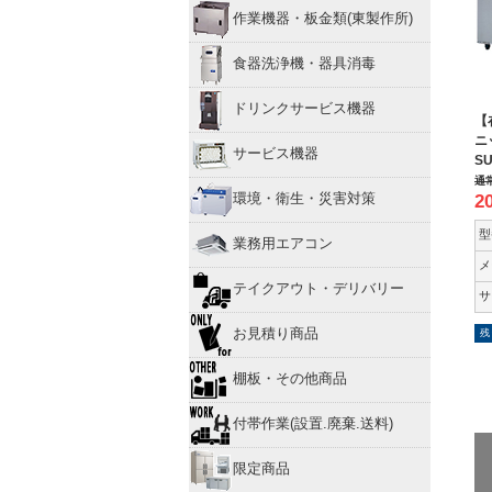
作業機器・板金類(東製作所)
食器洗浄機・器具消毒
ドリンクサービス機器
【
ニ
サービス機器
S
通
環境・衛生・災害対策
2
型
業務用エアコン
メ
テイクアウト・デリバリー
サ
お見積り商品
残
棚板・その他商品
付帯作業(設置.廃棄.送料)
限定商品