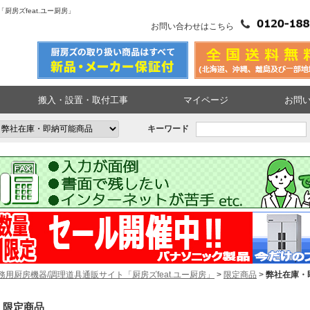
房ズfeat.ユー厨房」
お問い合わせはこちら
搬入・設置・取付工事
マイページ
お問
キーワード
務用厨房機器/調理道具通販サイト「厨房ズfeat.ユー厨房」
>
限定商品
>
弊社在庫・
限定商品