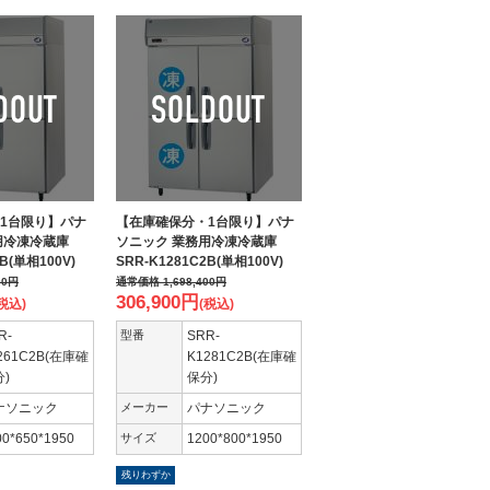
1台限り】パナ
【在庫確保分・1台限り】パナ
用冷凍冷蔵庫
ソニック 業務用冷凍冷蔵庫
2B(単相100V)
SRR-K1281C2B(単相100V)
00
円
通常価格
1,698,400
円
306,900
円
税込)
(税込)
R-
型番
SRR-
261C2B(在庫確
K1281C2B(在庫確
)
保分)
ナソニック
メーカー
パナソニック
00*650*1950
サイズ
1200*800*1950
残りわずか