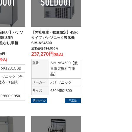
台限り】パナソ
【弊社在庫・数量限定】45kg
庫 SRR-
タイプ パナソニック製氷機
(中柱なし,単相
SIM-AS4500
通常価格
786,500
円
237,270
円
00
円
(税込)
税込)
型番
SIM-AS4500【数
R-K1281CSB
量限定弊社在庫
品】
ナソニック【全
対応・1台限
メーカー
パナソニック
】
サイズ
630*450*800
00*800*1950
残りわずか
限定品