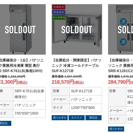
在庫確保分・1台】パナソニ
【在庫処分・関東限定】パナソ
【在庫確保分・
ク業務用冷凍庫 薄型 奥行
ニック 冷凍コールドテーブル
ソニック 業務
0 SRF-K761LB(単相100V)
SUF-K1271B
SRR-K1261C
常価格
1,234,200
円
通常価格
1,507,000
円
通常価格
1,575,2
23,300
円
218,570
円
284,790
円
(税込)
(税込)
(
番
SRF-K761LB(在庫
型番
SUF-K1271B
型番
SR
確保分)
K1
メーカー
パナソニック
保分
ーカー
パナソニック
サイズ
1200*750*800
メーカー
パ
イズ
745*650*1950
残りわずか
オススメ
限定品
サイズ
12
限定品
残りわずか