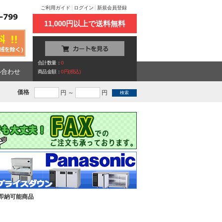
ご利用ガイド
ログイン
新規会員登録
11,000円以上で送料無料
合計数量：
0
い合わせ
商品金額：
0円(税込)
価格
円 ～
円
即納可能商品