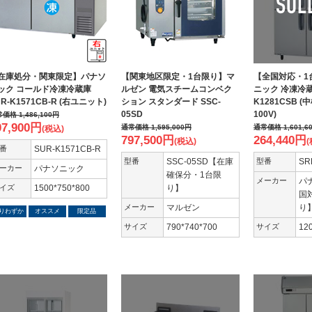
在庫処分・関東限定】パナソ
【関東地区限定・1台限り】マ
【全国対応・1
ック コールド冷凍冷蔵庫
ルゼン 電気スチームコンベク
ニック 冷凍冷蔵
UR-K1571CB-R (右ユニット)
ション スタンダード SSC-
K1281CSB 
05SD
100V)
常価格
1,486,100
円
07,900
円
通常価格
1,595,000
円
通常価格
1,601,6
(税込)
797,500
円
264,440
円
(税込)
(
番
SUR-K1571CB-R
型番
SSC-05SD【在庫
型番
SR
ーカー
パナソニック
確保分・1台限
メーカー
パ
イズ
1500*750*800
り】
国
メーカー
マルゼン
り
りわずか
オススメ
限定品
サイズ
790*740*700
サイズ
12