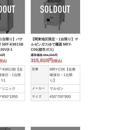
1台限り】パナ
【関東地区限定・1台限り】マ
SRF-K961SB
ルゼンガスゆで麺器 MRY-
0V)f-1
C06(都市ガス)
00
円
通常価格
594,000
円
315,810
円
税込)
(税込)
F-K961SB【在
型番
MRY-C06【在庫
確保分・1台限
確保分・1台限
f-1
り】
ナソニック
メーカー
マルゼン
0*650*1950
サイズ
450*700*800