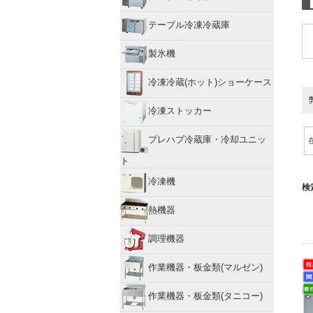
テーブル冷凍冷蔵庫
製氷機
冷凍冷蔵(ホット)ショーケース
冷凍ストッカー
プレハブ冷蔵庫・冷却ユニッ
ト
冷凍機
検
熱機器
調理機器
作業機器・板金類(マルゼン)
作業機器・板金類(タニコー)