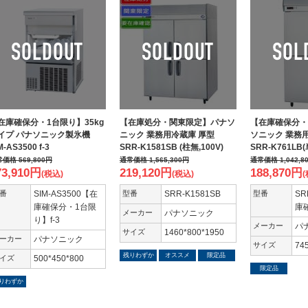
在庫確保分・1台限り】35kg
【在庫処分・関東限定】パナソ
【在庫確保分・
イプ パナソニック製氷機
ニック 業務用冷蔵庫 厚型
ソニック 業務
M-AS3500 f-3
SRR-K1581SB (柱無,100V)
SRR-K761LB(
常価格
569,800
円
通常価格
1,565,300
円
通常価格
1,042,8
73,910
円
219,120
円
188,870
円
(税込)
(税込)
(
番
SIM-AS3500【在
型番
SRR-K1581SB
型番
SR
庫確保分・1台限
庫
メーカー
パナソニック
り】f-3
メーカー
パ
サイズ
1460*800*1950
ーカー
パナソニック
サイズ
74
残りわずか
オススメ
限定品
イズ
500*450*800
限定品
りわずか