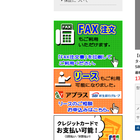
保証について
【
タ
SI
通
1
型
メ
サ
残