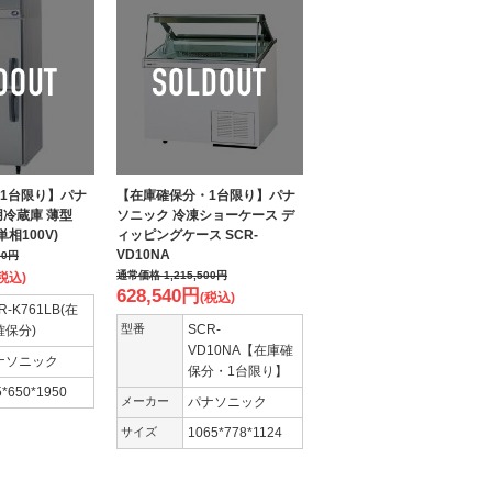
1台限り】パナ
【在庫確保分・1台限り】パナ
用冷蔵庫 薄型
ソニック 冷凍ショーケース デ
単相100V)
ィッピングケース SCR-
VD10NA
00
円
通常価格
1,215,500
円
税込)
628,540
円
(税込)
R-K761LB(在
型番
SCR-
確保分)
VD10NA【在庫確
ナソニック
保分・1台限り】
5*650*1950
メーカー
パナソニック
サイズ
1065*778*1124