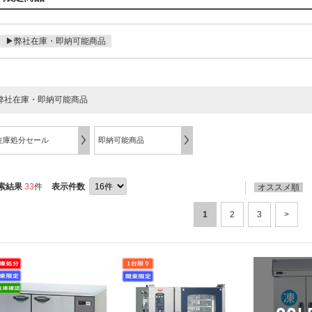
▶弊社在庫・即納可能商品
弊社在庫・即納可能商品
在庫処分セール
即納可能商品
索結果
33
件
表示件数
オススメ順
1
2
3
>