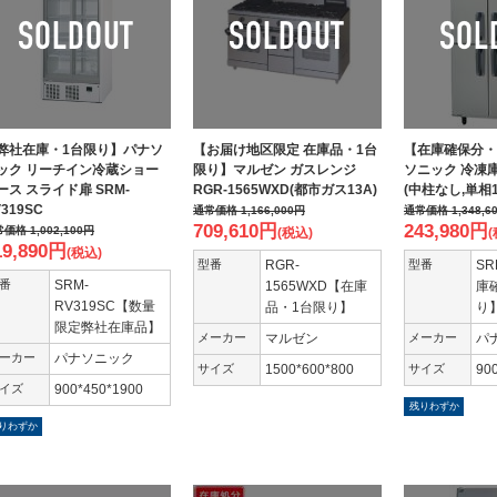
弊社在庫・1台限り】パナソ
【お届け地区限定 在庫品・1台
【在庫確保分・
ック リーチイン冷蔵ショー
限り】マルゼン ガスレンジ
ソニック 冷凍庫 
ース スライド扉 SRM-
RGR-1565WXD(都市ガス13A)
(中柱なし,単相10
319SC
通常価格
1,166,000
円
通常価格
1,348,6
709,610
円
243,980
円
常価格
1,002,100
円
(税込)
(
19,890
円
(税込)
型番
RGR-
型番
SR
番
SRM-
1565WXD【在庫
庫
RV319SC【数量
品・1台限り】
り】
限定弊社在庫品】
メーカー
マルゼン
メーカー
パ
ーカー
パナソニック
サイズ
1500*600*800
サイズ
90
イズ
900*450*1900
残りわずか
りわずか