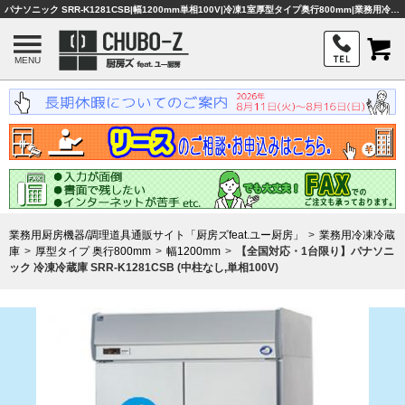
パナソニック SRR-K1281CSB|幅1200mm単相100V|冷凍1室厚型タイプ奥行800mm|業務用冷凍冷蔵庫|業務用厨房機器・調理器具・店舗用品は「厨房ズfeat.ユー厨房」
MENU
業務用厨房機器/調理道具通販サイト「厨房ズfeat.ユー厨房」
業務用冷凍冷蔵
庫
厚型タイプ 奥行800mm
幅1200mm
【全国対応・1台限り】パナソニ
ック 冷凍冷蔵庫 SRR-K1281CSB (中柱なし,単相100V)