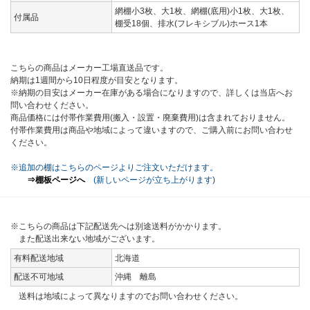
網棚小3枚、大1枚、網棚(底用)小1枚、大1枚、
付属品
棚受18個、排水(フレキシブル)ホース1本
こちらの商品はメーカー工場直送品です。
納期は1週間から10日程度が目安となります。
※納期の目安はメーカー在庫がある場合になりますので、詳しくは当店へお
問い合わせください。
商品価格には付帯作業費用(搬入・設置・廃棄費用)は含まれておりません。
付帯作業費用は商品や地域によって違いますので、ご購入前にお問い合わせ
ください。
※追加の棚はこちらのページよりご注文いただけます。
⇒棚板ページへ
(新しいページが立ち上がります)
※こちらの商品は下記配送先へは別途送料がかかります。
また配送出来ない地域がございます。
有料配送地域
北海道
配送不可地域
沖縄 離島
送料は地域によって異なりますのでお問い合わせください。