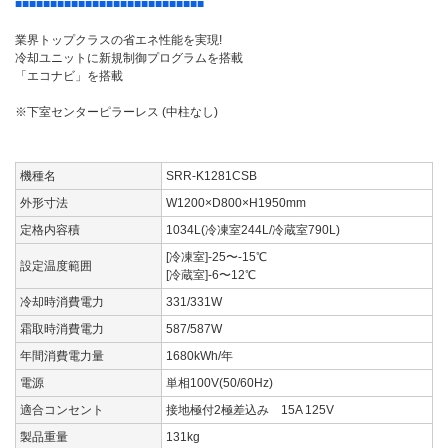
■■■■■■■■■■■■■■■■■■■■■■■■■■■
業界トップクラスの省エネ性能を実現!
冷却ユニットに新規制御プログラムを搭載
「エコナビ」を搭載
※下室センターピラーレス (中柱なし)
機種名
SRR-K1281CSB
外形寸法
W1200×D800×H1950mm
定格内容積
1034L(冷凍室244L/冷蔵室790L)
[冷凍室]-25〜-15℃
設定温度範囲
[冷蔵室]-6〜12℃
冷却時消費電力
331/331W
霜取時消費電力
587/587W
年間消費電力量
1680kWh/年
電源
単相100V(50/60Hz)
適合コンセント
接地極付2極差込み 15A 125V
製品重量
131kg