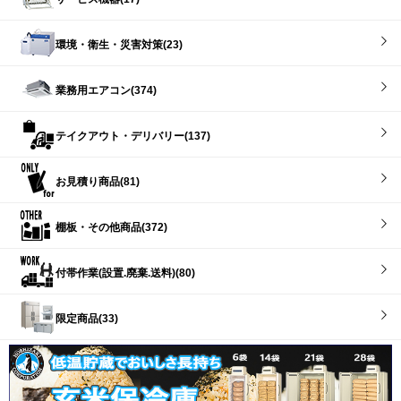
環境・衛生・災害対策(23)
業務用エアコン(374)
テイクアウト・デリバリー(137)
お見積り商品(81)
棚板・その他商品(372)
付帯作業(設置.廃棄.送料)(80)
限定商品(33)