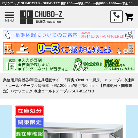
パナソニック SUF-K1271B・SUF-LV1271|幅1200mm/奥行750mm|幅600〜1800mm/奥行450〜800mm/高さ800mm|冷凍コールドテーブル|業務用厨房機器・調理器具・店舗用品は「厨房ズfeat.ユー厨房」
MENU
業務用厨房機器/調理道具通販サイト「厨房ズfeat.ユー厨房」
テーブル冷凍庫
コールドテーブル冷凍庫
幅1200mm/奥行750mm
【在庫処分・関東限
定】パナソニック 冷凍コールドテーブル SUF-K1271B