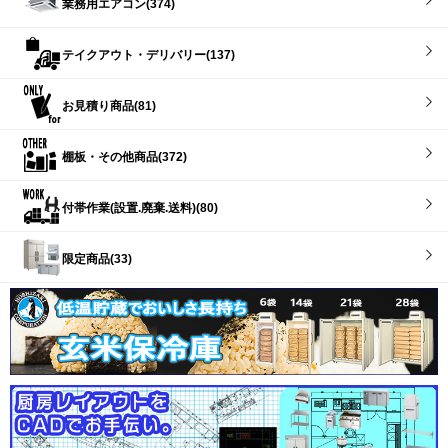
業務用エアコン(374)
テイクアウト・デリバリー(137)
お見積り商品(81)
棚板・その他商品(372)
付帯作業(設置.廃棄.送料)(80)
限定商品(33)