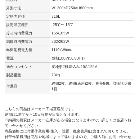
外形寸法
W1200×D750×H800mm
定格内容積
316L
設定温度範囲
-25℃〜-15℃
冷却時消費電力
165/165W
霜取時消費電力
262/262W
年間消費電力量
1110kWh/年
電源
単相100V(50/60Hz)
適合コンセント
接地形2極差込み 15A 125V
製品重量
73kg
網棚2枚、網棚(底用)2枚、棚受8個、取扱説明書
付属品
1冊
こちらの商品はメーカー工場直送品です。
納期は1週間から10日程度が目安となります。
※納期の目安はメーカー在庫がある場合になりますので、詳しくは当店へお
問い合わせください。
商品価格には付帯作業費用(搬入・設置・廃棄費用)は含まれておりません。
付帯作業費用は商品や地域によって違いますので、ご購入前にお問い合わせ