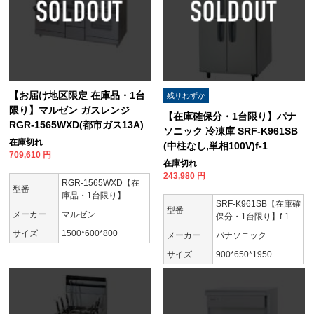
【お届け地区限定 在庫品・1台
残りわずか
限り】マルゼン ガスレンジ
【在庫確保分・1台限り】パナ
RGR-1565WXD(都市ガス13A)
ソニック 冷凍庫 SRF-K961SB
在庫切れ
(中柱なし,単相100V)f-1
709,610
円
在庫切れ
243,980
円
RGR-1565WXD【在
型番
庫品・1台限り】
SRF-K961SB【在庫確
型番
メーカー
マルゼン
保分・1台限り】f-1
サイズ
1500*600*800
メーカー
パナソニック
サイズ
900*650*1950