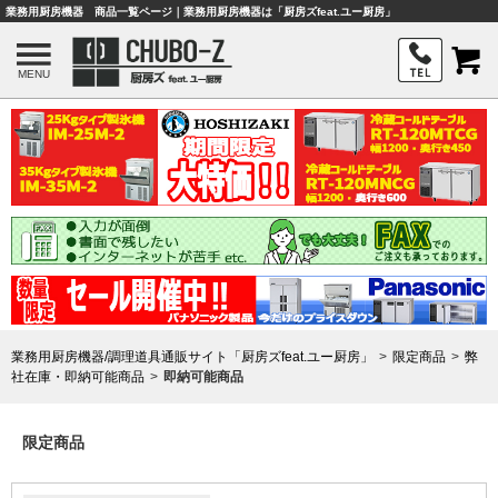
業務用厨房機器 商品一覧ページ｜業務用厨房機器は「厨房ズfeat.ユー厨房」
MENU
業務用厨房機器/調理道具通販サイト「厨房ズfeat.ユー厨房」
限定商品
弊
社在庫・即納可能商品
即納可能商品
限定商品