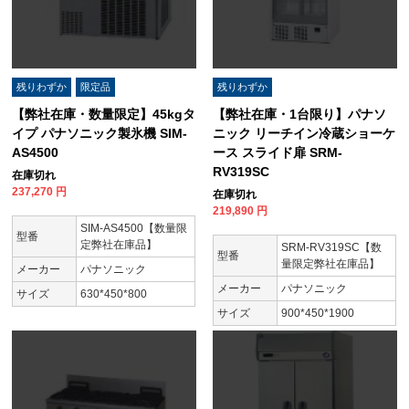
残りわずか
限定品
残りわずか
【弊社在庫・数量限定】45kgタ
【弊社在庫・1台限り】パナソ
イプ パナソニック製氷機 SIM-
ニック リーチイン冷蔵ショーケ
AS4500
ース スライド扉 SRM-
RV319SC
在庫切れ
237,270
円
在庫切れ
219,890
円
SIM-AS4500【数量限
型番
定弊社在庫品】
SRM-RV319SC【数
型番
量限定弊社在庫品】
メーカー
パナソニック
メーカー
パナソニック
サイズ
630*450*800
サイズ
900*450*1900