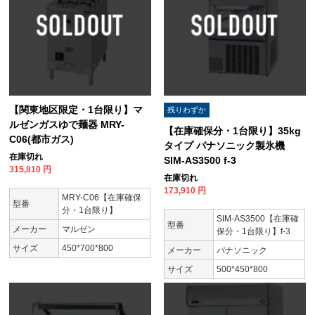
【関東地区限定・1台限り】マ
残りわずか
ルゼンガスゆで麺器 MRY-
【在庫確保分・1台限り】35kg
C06(都市ガス)
タイプ パナソニック製氷機
在庫切れ
SIM-AS3500 f-3
315,810
円
在庫切れ
173,910
円
MRY-C06【在庫確保
型番
分・1台限り】
SIM-AS3500【在庫確
型番
メーカー
マルゼン
保分・1台限り】f-3
サイズ
450*700*800
メーカー
パナソニック
サイズ
500*450*800