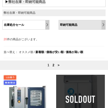
▶弊社在庫・即納可能商品
弊社在庫・即納可能商品
在庫処分セール
即納可能商品
20
件の商品がございます。
並べ替え：
オススメ順
/
新着順
/
価格が安い順
/
価格が高い順
1
2
>