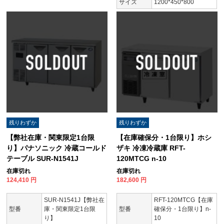
サイズ
1200*450*800
残りわずか
残りわずか
【弊社在庫・関東限定1台限
【在庫確保分・1台限り】ホシ
り】パナソニック 冷蔵コールド
ザキ 冷凍冷蔵庫 RFT-
テーブル SUR-N1541J
120MTCG n-10
在庫切れ
在庫切れ
124,410
円
182,600
円
SUR-N1541J【弊社在
RFT-120MTCG【在庫
型番
庫・関東限定1台限
型番
確保分・1台限り】n-
り】
10