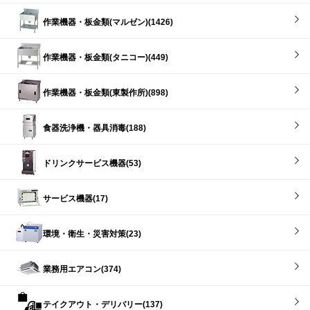
作業機器・板金類(マルゼン)(1426)
作業機器・板金類(タニコー)(449)
作業機器・板金類(東製作所)(898)
食器洗浄機・器具消毒(188)
ドリンクサービス機器(53)
サービス機器(17)
環境・衛生・災害対策(23)
業務用エアコン(374)
テイクアウト・デリバリー(137)