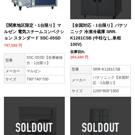
【関東地区限定・1台限り】マ
【全国対応・1台限り】パナソ
ルゼン 電気スチームコンベクシ
ニック 冷凍冷蔵庫 SRR-
ョン スタンダード SSC-05SD
K1281CSB (中柱なし,単相
100V)
797,500
円
在庫切れ
264,440
円
SSC-05SD【在庫確保
型番
分・1台限り】
型番
SRR-K1281CSB
メーカー
マルゼン
パナソニック【全国対
サイズ
790*740*700
メーカー
応・1台限り】
サイズ
1200*800*1950