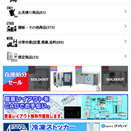
お見積り商品(81)
棚板・その他商品(372)
付帯作業(設置.廃棄.送料)(80)
限定商品(33)