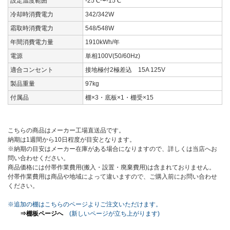
設定温度範囲
-25℃〜-15℃
冷却時消費電力
342/342W
霜取時消費電力
548/548W
年間消費電力量
1910kWh/年
電源
単相100V(50/60Hz)
適合コンセント
接地極付2極差込 15A 125V
製品重量
97kg
付属品
棚×3・底板×1・棚受×15
こちらの商品はメーカー工場直送品です。
納期は1週間から10日程度が目安となります。
※納期の目安はメーカー在庫がある場合になりますので、詳しくは当店へお
問い合わせください。
商品価格には付帯作業費用(搬入・設置・廃棄費用)は含まれておりません。
付帯作業費用は商品や地域によって違いますので、ご購入前にお問い合わせ
ください。
※追加の棚はこちらのページよりご注文いただけます。
⇒棚板ページへ
(新しいページが立ち上がります)