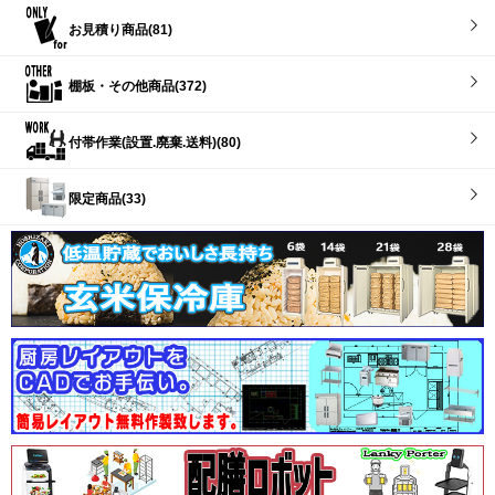
お見積り商品(81)
棚板・その他商品(372)
付帯作業(設置.廃棄.送料)(80)
限定商品(33)