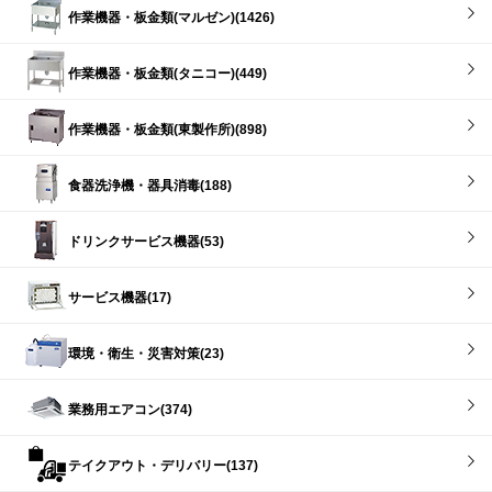
作業機器・板金類(マルゼン)(1426)
作業機器・板金類(タニコー)(449)
作業機器・板金類(東製作所)(898)
食器洗浄機・器具消毒(188)
ドリンクサービス機器(53)
サービス機器(17)
環境・衛生・災害対策(23)
業務用エアコン(374)
テイクアウト・デリバリー(137)