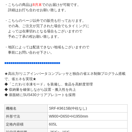
・こちらの商品は
8月末
でのお届けが可能です。
詳細はお打ち合わせお願い致します。
・こちらのページ以外での販売も行っております。
その為、ご注文が完了された場合でもタイミングに
よっては在庫切れとなる場合もございますので
予めご了承の程お願い致します。
・地区によっては配送できない地域もございますので
事前にお問い合わせ下さい。
■■■■■■■■■■■■■■■■■■■■■■■■■■■
★高出力!リニアインバータコンプレッサと独自の省エネ制御プログラム搭載
で、省エネを実現★
◆「こだわり冷凍モード」を装備し、食品を高鮮度管理
◆ 収納量を確保しながら設置・搬入性を向上
◆ 扉面材にSUS430クリアプレコートを採用
機種名
SRF-K961SB(中柱なし)
外形寸法
W900×D650×H1950mm
定格内容積
605L