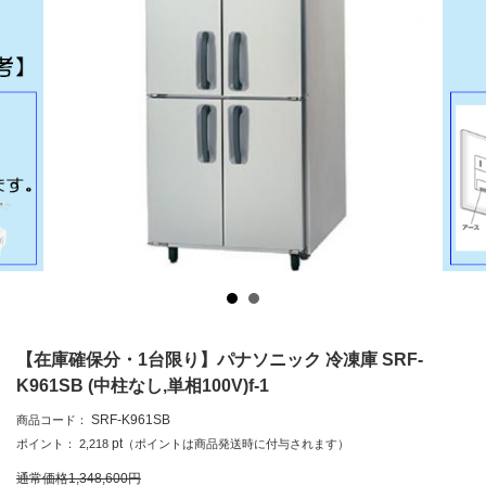
【在庫確保分・1台限り】パナソニック 冷凍庫 SRF-
K961SB (中柱なし,単相100V)f-1
SRF-K961SB
商品コード：
pt
ポイント：
2,218
（ポイントは商品発送時に付与されます）
通常価格
1,348,600
円