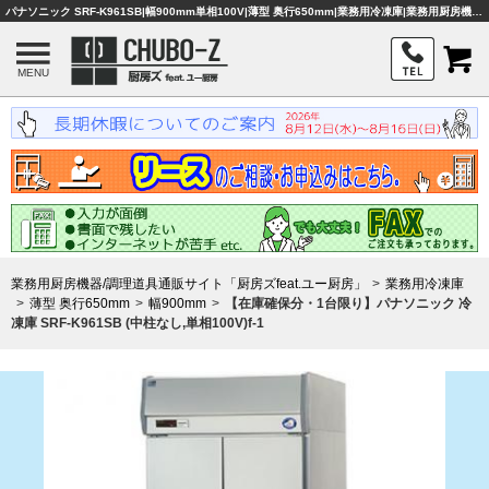
パナソニック SRF-K961SB|幅900mm単相100V|薄型 奥行650mm|業務用冷凍庫|業務用厨房機器・調理器具・店舗用品は「厨房ズfeat.ユー厨房」
MENU
業務用厨房機器/調理道具通販サイト「厨房ズfeat.ユー厨房」
業務用冷凍庫
薄型 奥行650mm
幅900mm
【在庫確保分・1台限り】パナソニック 冷
凍庫 SRF-K961SB (中柱なし,単相100V)f-1