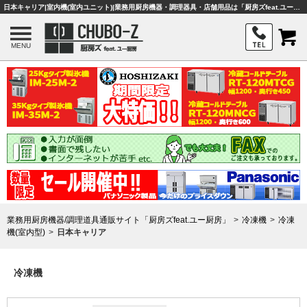
日本キャリア|室内機(室内ユニット)|業務用厨房機器・調理器具・店舗用品は「厨房ズfeat.ユー厨房」
MENU
業務用厨房機器/調理道具通販サイト「厨房ズfeat.ユー厨房」
冷凍機
冷凍
機(室内型)
日本キャリア
冷凍機