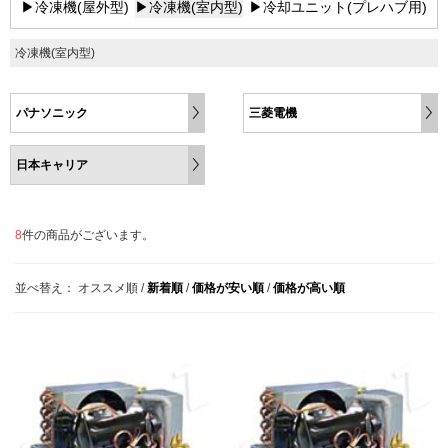
▶冷凍機(屋外型)
▶冷凍機(室内型)
▶冷却ユニット(プレハブ用)
冷凍機(室内型)
パナソニック
三菱電機
日本キャリア
8
件の商品がございます。
並べ替え：
オススメ順
/
新着順
/
価格が安い順
/
価格が高い順