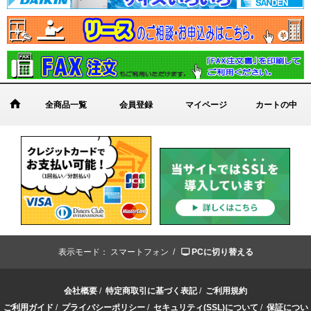
全商品一覧
会員登録
マイページ
カートの中
表示モード：
スマートフォン /
PCに切り替える
会社概要
/
特定商取引に基づく表記
/
ご利用規約
ご利用ガイド
/
プライバシーポリシー
/
セキュリティ(SSL)について
/
保証につい