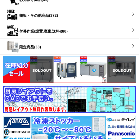
棚板・その他商品(372)
付帯作業(設置.廃棄.送料)(80)
限定商品(33)