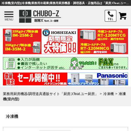
冷凍機(室内型)|冷凍機|業務用冷蔵庫|業務用厨房機器・調理器具・店舗用品は「厨房ズfeat.ユー厨房」
MENU
業務用厨房機器/調理道具通販サイト「厨房ズfeat.ユー厨房」
冷凍機
冷凍
機(室内型)
冷凍機