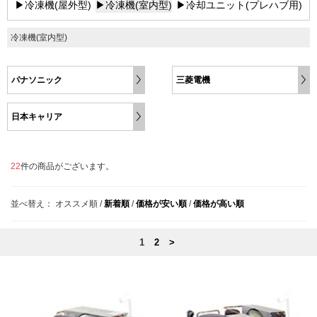
▶冷凍機(屋外型)
▶冷凍機(室内型)
▶冷却ユニット(プレハブ用)
冷凍機(室内型)
パナソニック
三菱電機
日本キャリア
22
件の商品がございます。
並べ替え：
オススメ順
/
新着順
/
価格が安い順
/
価格が高い順
1
2
>