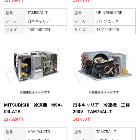
121,880
円
139,095
円
型番
TAM50AL-T
型番
UF-NRH610SF
メーカー
日本キャリア
メーカー
パナソニック
サイズ
460*450*224
サイズ
485*450*225
MITSUBISHI 冷凍機 M9A-
日本キャリア 冷凍機 三相
04LATB
200V TAM75AL-T
117,920
円
143,000
円
型番
M9A-04LATB
型番
TAM75AL-T