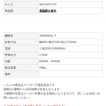
サイズ
900*545*274
承認図
承認図を表示
機種名
TAM300AL-T
外形寸法
幅900×奥行545×高さ274mm
電源
三相200V (50/60Hz)
呼称出力
2.2kW
冷媒
R448A・R449A
製品質量
59kg
備考
-
こちらの商品はメーカー工場直送品です。
納期は1週間から10日程度が目安となります。
※納期の目安はメーカー在庫がある場合になりますので、詳しくは当店へお
問い合わせください。