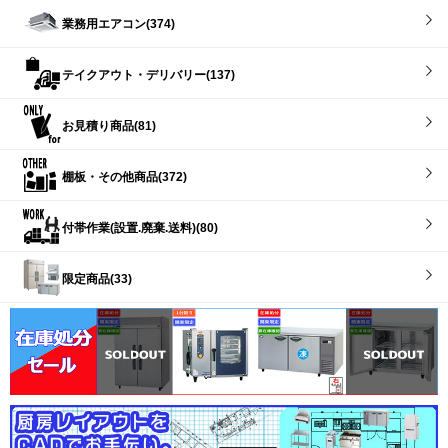
業務用エアコン(374)
テイクアウト・デリバリー(137)
お見積り商品(81)
棚板・その他商品(372)
付帯作業(設置.廃棄.送料)(80)
限定商品(33)