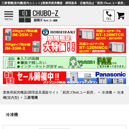
三菱電機|室内機(室内ユニット)|業務用厨房機器・調理器具・店舗用品は「厨房ズfeat.ユー厨房」
MENU
業務用厨房機器/調理道具通販サイト「厨房ズfeat.ユー厨房」
冷凍機
冷凍
機(室内型)
三菱電機
冷凍機