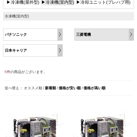
▶冷凍機(屋外型)
▶冷凍機(室内型)
▶冷却ユニット(プレハブ用)
冷凍機(室内型)
パナソニック
三菱電機
日本キャリア
6
件の商品がございます。
並べ替え：
オススメ順
/
新着順
/
価格が安い順
/
価格が高い順