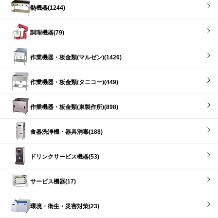
熱機器(1244)
調理機器(79)
作業機器・板金類(マルゼン)(1426)
作業機器・板金類(タニコー)(449)
作業機器・板金類(東製作所)(898)
食器洗浄機・器具消毒(188)
ドリンクサービス機器(53)
サービス機器(17)
環境・衛生・災害対策(23)