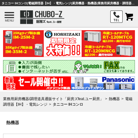
タニコー IHコンロ|電磁調理器【IH】・電気レンジ|厨房機器・熱機器|業務用厨房機器・調理器具・店舗用品は「厨房ズfeat.ユー厨房」
MENU
業務用厨房機器/調理道具通販サイト「厨房ズfeat.ユー厨房」
熱機器
電磁
調理器【IH】・電気レンジ
タニコー IHコンロ
熱機器