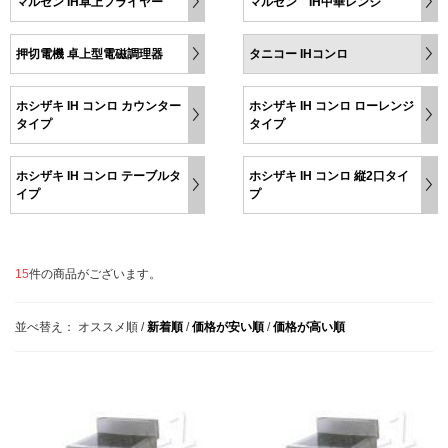
マルゼン IH卓上フライヤー
マルゼン IH中華レンジ
押切電機 卓上型電磁調理器
タニコー IHコンロ
ホシザキ IH コンロ カウンター
ホシザキ IH コンロ ローレンジ
タイプ
タイプ
ホシザキ IH コンロ テーブルタ
ホシザキ IH コンロ 縦2口タイ
イプ
プ
15
件の商品がございます。
並べ替え：
オススメ順
/
新着順
/
価格が安い順
/
価格が高い順