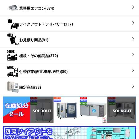
業務用エアコン(374)
テイクアウト・デリバリー(137)
お見積り商品(81)
棚板・その他商品(372)
付帯作業(設置.廃棄.送料)(80)
限定商品(33)